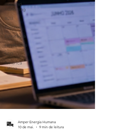
Inbound
Marketing
B2B
Eventos
Estratégia
Tendências
SEO
América
Latina
Amper Energia Humana