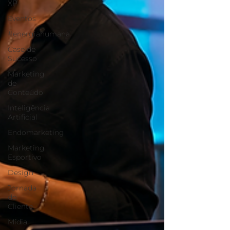
XP
Eventos
#energiahumana
Case de
Sucesso
Marketing
de
Conteúdo
Inteligência
Artificial
Endomarketing
Marketing
Esportivo
Design
Jornada
do
Cliente
Mídia