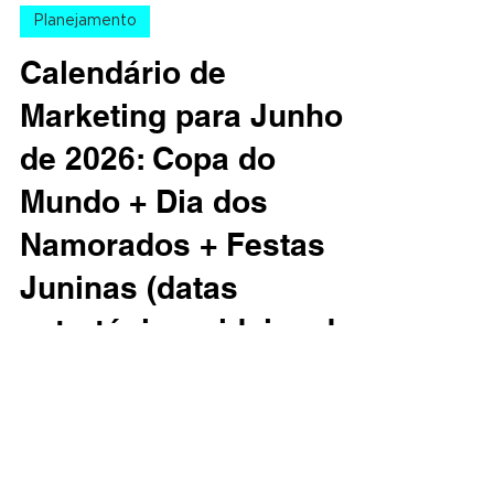
10 de mai.
9 min de leitura
Planejamento
Calendário de
Marketing para Junho
de 2026: Copa do
Mundo + Dia dos
Namorados + Festas
Juninas (datas
estratégicas, ideias de
campanhas e ações
práticas)
Junho é o mês em que o calendário “vira