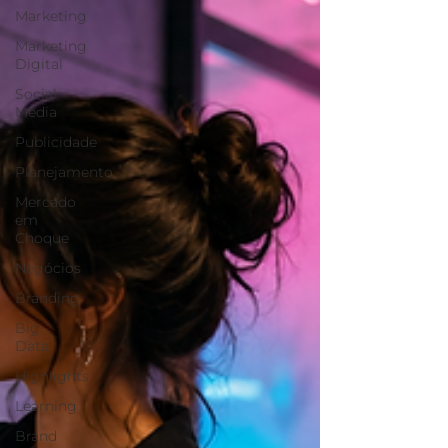
Marketing
Marketing
Digital
Social
Media
Publicidade
Planejamento
Mercado
em
Choque
Negócios
Branding
Big
Data
Highlights
Learning
Brand