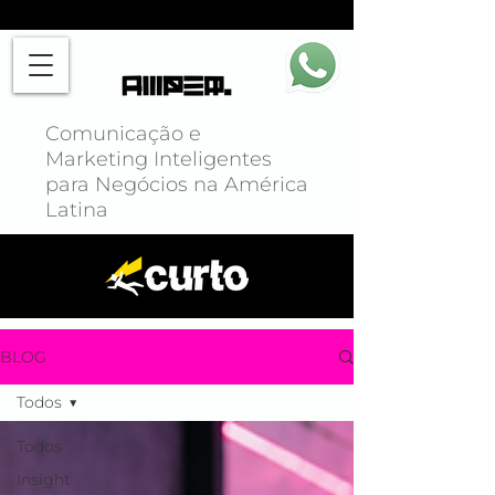
Comunicação e
Marketing Inteligentes
para Negócios na América
Latina
BLOG
Todos
Todos
Insight