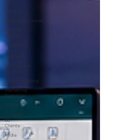
XP
Eventos
#energiahumana
Case de
Sucesso
Marketing
de
Conteúdo
Inteligência
Artificial
Endomarketing
Marketing
Esportivo
Design
Jornada
do
Cliente
Mídia