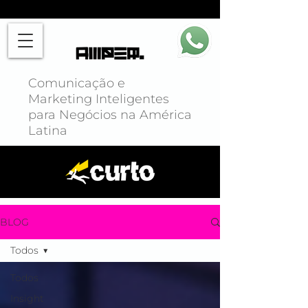
Comunicação e
Marketing Inteligentes
para Negócios na América
Latina
BLOG
Todos
Todos
Insight