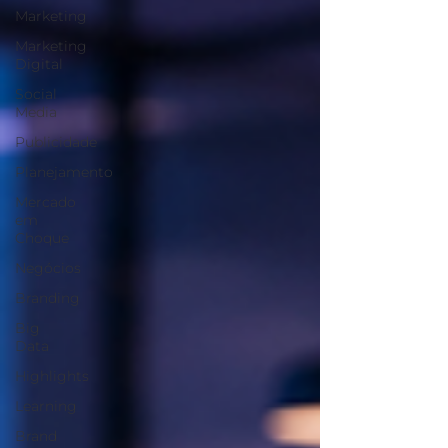
Marketing
Marketing
Digital
Social
Media
Publicidade
Planejamento
Mercado
em
Choque
Negócios
Branding
Big
Data
Highlights
Learning
Brand