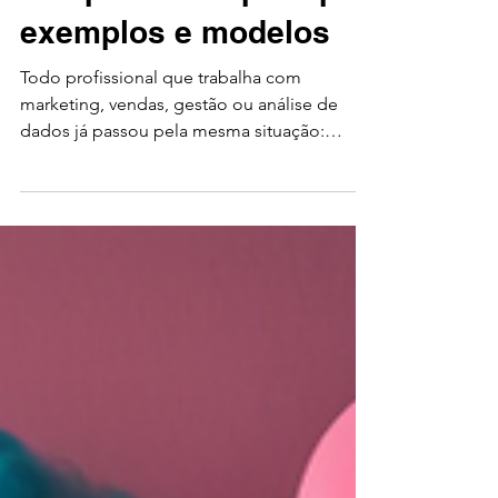
completo com prompts,
exemplos e modelos
Todo profissional que trabalha com
marketing, vendas, gestão ou análise de
dados já passou pela mesma situação:
dezenas de planilhas abertas, dashboards
em diferentes plataformas e horas gastas
tentando transformar números em uma
apresentação compreensível. O problema
raramente está nos dados. Está na
interpretação. É justamente nesse ponto que
o ChatGPT se tornou uma das ferramentas
mais poderosas para empresas. Hoje, ele
não serve apenas para escrever textos.
Quando utiliza