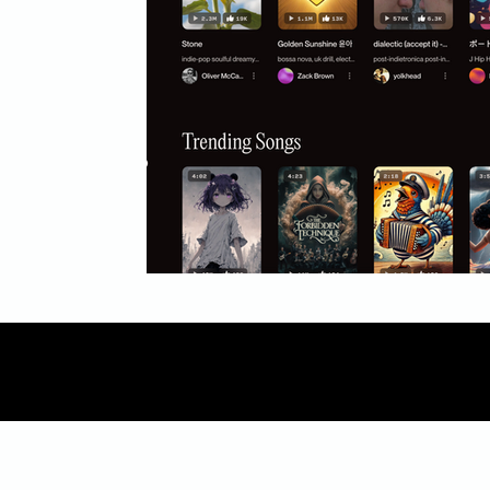
Mídia
Inbound Marketing
B2B
Even