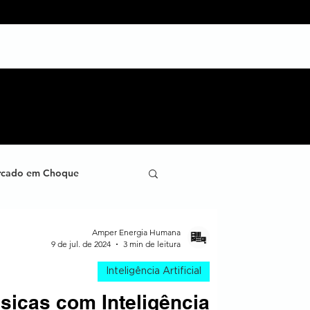
IENTES
TRABALHOS
BLOG
CARREIRAS
CONTA
cado em Choque
ana
Case de Sucesso
Amper Energia Humana
9 de jul. de 2024
3 min de leitura
Inteligência Artificial
ornada do Cliente
sicas com Inteligência