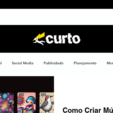
SOBRE NÓS
SERVIÇOS
CL
al
Social Media
Publicidade
Planejamento
Mer
ights
Learning
Brand XP
Eventos
#energiahum
Endomarketing
Marketing Esportivo
Design
J
Como Criar Mú