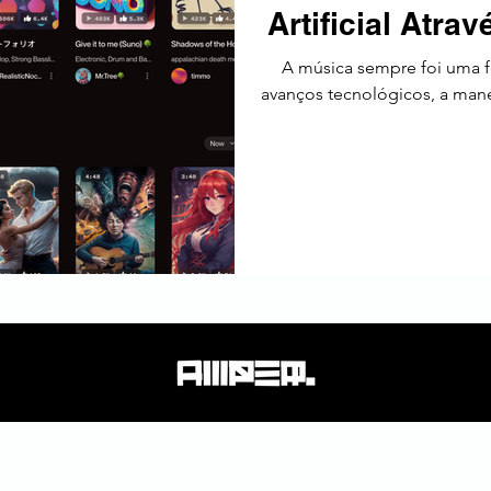
Artificial Atr
tos
Estratégia
Tendências
SEO
América Latin
A música sempre foi uma 
avanços tecnológicos, a mane