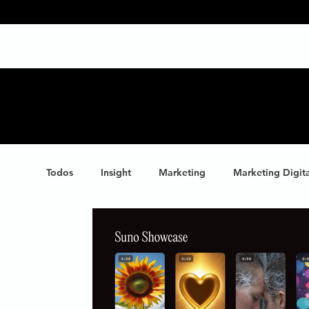
Todos
Insight
Marketing
Marketing Digit
Negócios
Branding
Big Data
Highl
Marketing de Conteúdo
Inteligência Artificial