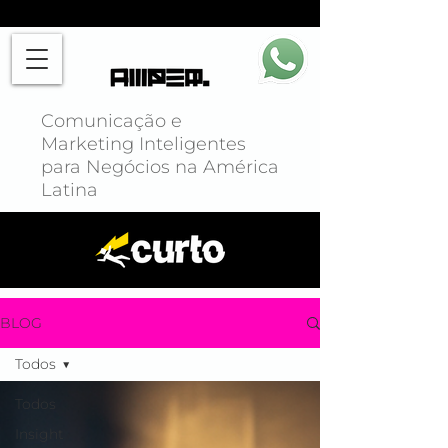
Comunicação e
Marketing Inteligentes
para Negócios na América
Latina
BLOG
Todos
Todos
Insight