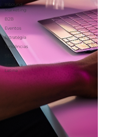
Inbound
Marketing
B2B
Eventos
Estratégia
Tendências
SEO
América
Latina