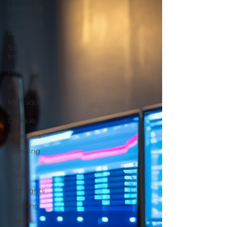
Marketing
Marketing
Digital
Social
Media
Publicidade
Planejamento
Mercado
em
Choque
Negócios
Branding
Big
Data
Highlights
Learning
Brand