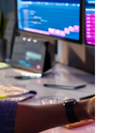
XP
Eventos
#energiahumana
Case de
Sucesso
Marketing
de
Conteúdo
Inteligência
Artificial
Endomarketing
Marketing
Esportivo
Design
Jornada
do
Cliente
Mídia