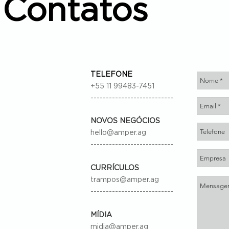
Contatos
TELEFONE
+55 11 99483-7451
---------------------------
NOVOS NEGÓCIOS
hello@amper.ag
---------------------------
CURRÍCULOS
trampos@amper.ag
---------------------------
MÍDIA
midia@amper.ag