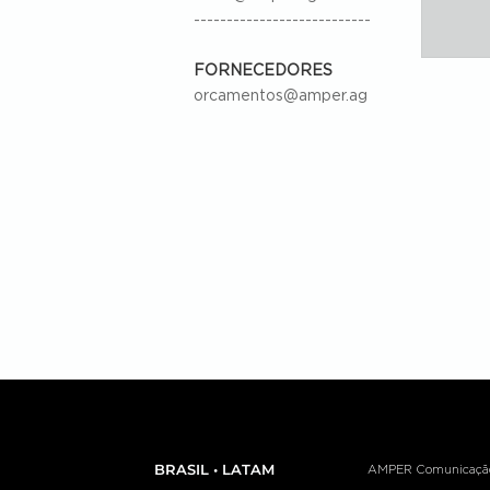
---------------------------
FORNECEDORES
orcamentos@amper.ag
BRASIL • LATAM
AMPER Comunicação e