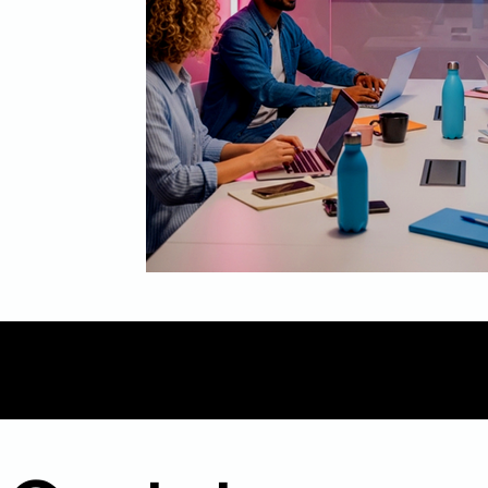
Mídia
Inbound Marketing
B2B
Even