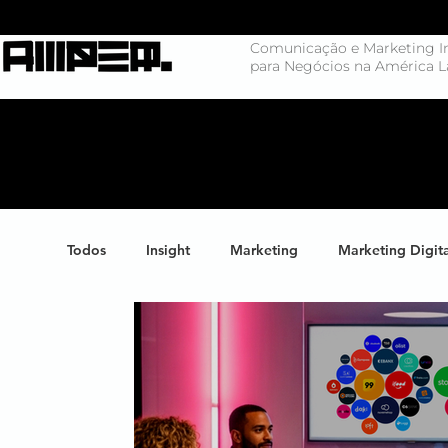
Comunicação e Marketing In
para Negócios na América L
Todos
Insight
Marketing
Marketing Digit
Negócios
Branding
Big Data
Highl
Marketing de Conteúdo
Inteligência Artificial