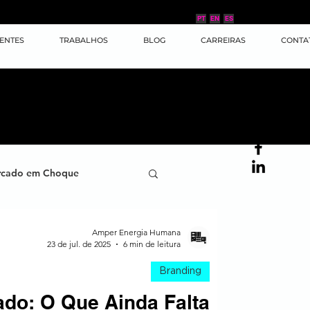
PT
EN
ES
IENTES
TRABALHOS
BLOG
CARREIRAS
CONTA
cado em Choque
ana
Case de Sucesso
Amper Energia Humana
23 de jul. de 2025
6 min de leitura
Branding
ornada do Cliente
ado: O Que Ainda Falta