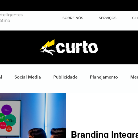
teligentes
SOBRE NÓS
SERVIÇOS
CL
atina
al
Social Media
Publicidade
Planejamento
Mer
ights
Learning
Brand XP
Eventos
#energiahum
Endomarketing
Marketing Esportivo
Design
J
Branding Integr