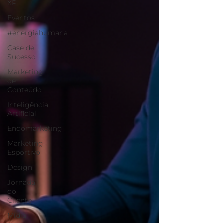
XP
Eventos
#energiahumana
Case de
Sucesso
Marketing
de
Conteúdo
Inteligência
Artificial
Endomarketing
Marketing
Esportivo
Design
Jornada
do
Cliente
Mídia