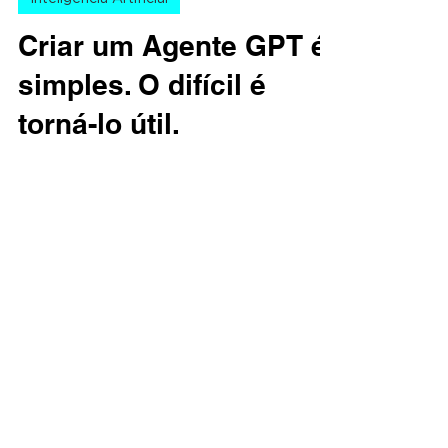
27 de jun. de 2025
3 min de leitura
Inteligência Artificial
Criar um Agente GPT é
simples. O difícil é
torná-lo útil.
A onda da IA generativa já passou da fase
do hype para entrar na fase da utilidade. E
nesse novo momento, uma pergunta
estratégica começa...
CONTATO