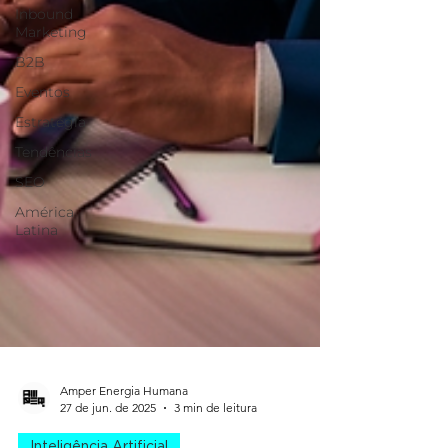
Inbound
Marketing
B2B
Eventos
Estratégia
Tendências
SEO
América
Latina
Amper Energia Humana