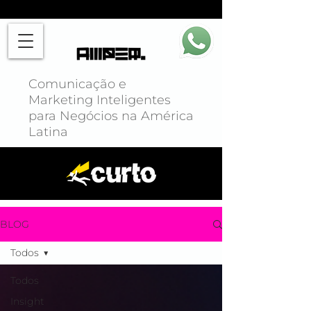
Comunicação e
Marketing Inteligentes
para Negócios na América
Latina
BLOG
Todos
Todos
Insight