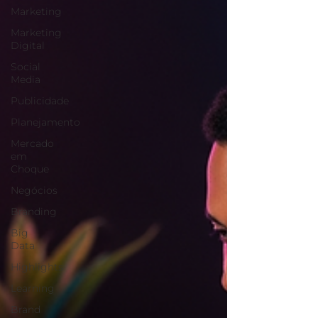
Marketing
Marketing
Digital
Social
Media
Publicidade
Planejamento
Mercado
em
Choque
Negócios
Branding
Big
Data
Highlights
Learning
Brand