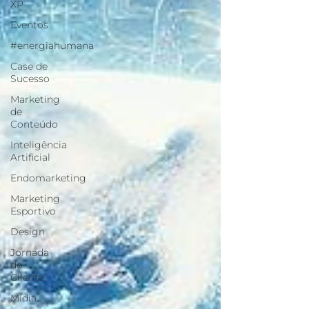
XP
Eventos
#energiahumana
Case de
Sucesso
Marketing
de
Conteúdo
Inteligência
Artificial
Endomarketing
Marketing
Esportivo
Design
Jornada
do
Cliente
Mídia