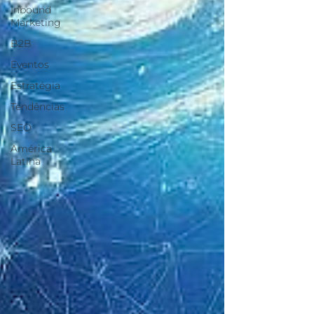
Inbound
Marketing
B2B
Eventos
Estratégia
Tendências
SEO
América
Latina