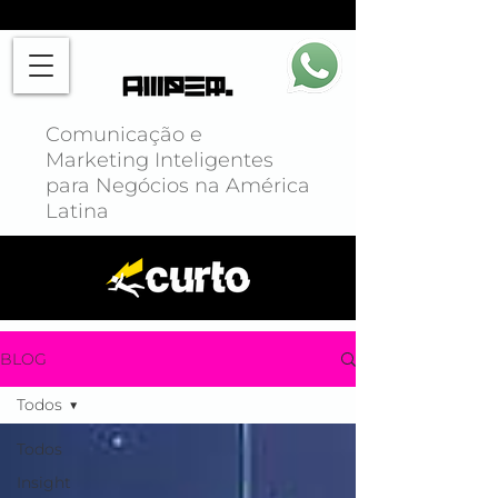
Comunicação e
Marketing Inteligentes
para Negócios na América
Latina
BLOG
Todos
Todos
Insight