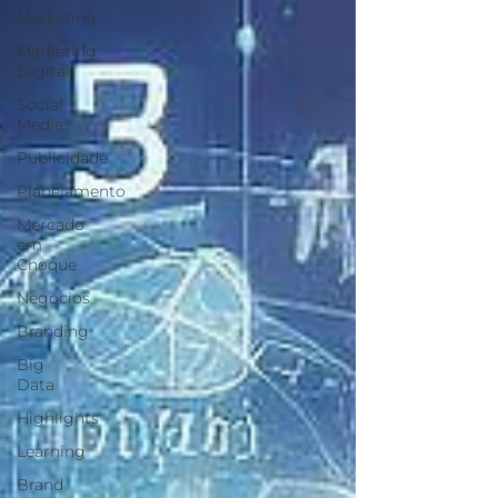
Marketing
Marketing
Digital
Social
Media
Publicidade
Planejamento
Mercado
em
Choque
Negócios
Branding
Big
Data
Highlights
Learning
Brand