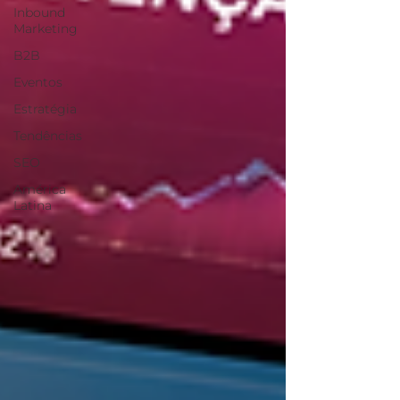
Inbound
Marketing
B2B
Eventos
Estratégia
Tendências
SEO
América
Latina