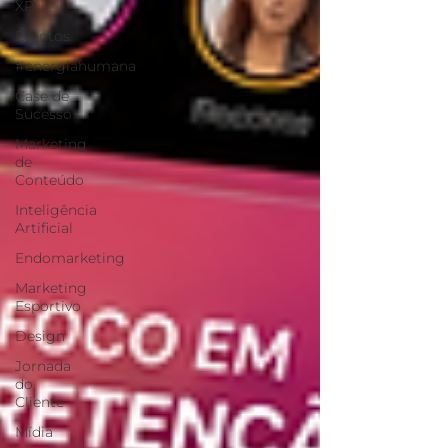
XP
Eventos
#energiahumana
Case de
Sucesso
Marketing
de
Conteúdo
Inteligência
Artificial
Endomarketing
Marketing
Esportivo
Design
Jornada
do
Cliente
Mídia