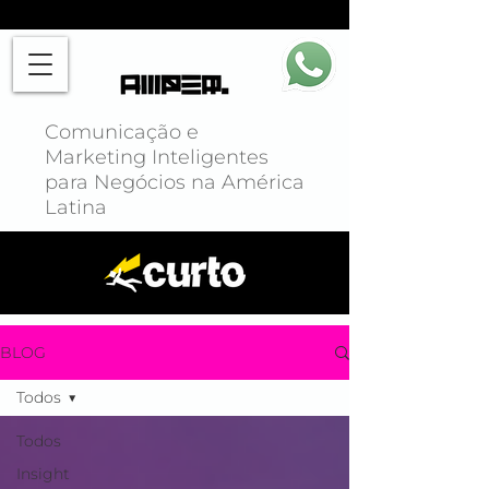
Comunicação e
Marketing Inteligentes
para Negócios na América
Latina
BLOG
Todos
Todos
Insight