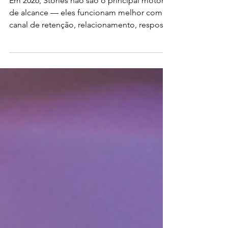
Em 2026, Stories não são o principal motor
de alcance — eles funcionam melhor como
canal de retenção, relacionamento, resposta
rápida e conversão por clique ou DM. Em
vez de “postar muito”, marcas performam
melhor quando publicam sequências curtas
com intenção e medem retenção, respostas,
cliques e saídas (não só visualizações).
(Socialinsider) O que mudou nos Stories (o
“porquê”) Stories amadureceram: menos
discovery, mais vínculo com quem já segue.
(Socialinsider) Não exist