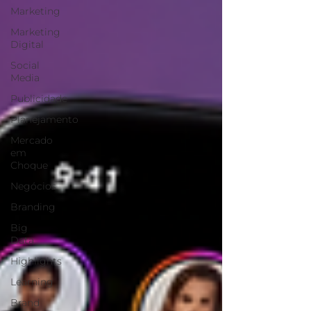
Marketing
Marketing
Digital
Social
Media
Publicidade
Planejamento
Mercado
em
Choque
Negócios
Branding
Big
Data
Highlights
Learning
Brand