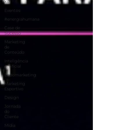
XP
Eventos
#energiahumana
Case de
Sucesso
Marketing
de
Conteúdo
Inteligência
Artificial
Endomarketing
Marketing
Esportivo
Design
Jornada
do
Cliente
Mídia