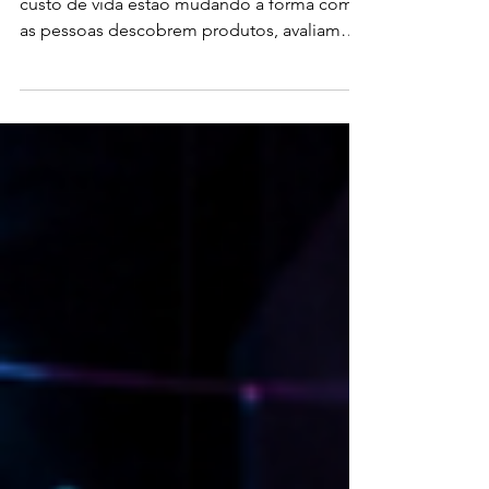
Tecnologia acelerada e pressão sobre o
custo de vida estão mudando a forma como
as pessoas descobrem produtos, avaliam
marcas e decidem onde gastar. Para as
lideranças de marketing, compreender esse
movimento deixou de ser uma questão de
tendências e passou a ser uma necessidade
estratégica. Nota editorial e de atribuição:
Este artigo é uma interpretação original e
uma adaptação livre, em português, baseada
no relatório State of the Consumer 2026:
When tech acceleration and c