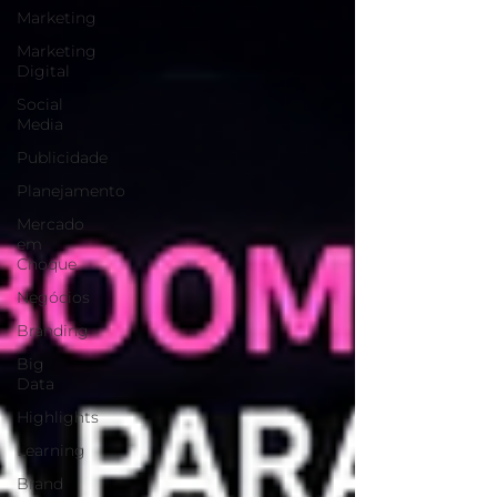
Marketing
Marketing
Digital
Social
Media
Publicidade
Planejamento
Mercado
em
Choque
Negócios
Branding
Big
Data
Highlights
Learning
Brand