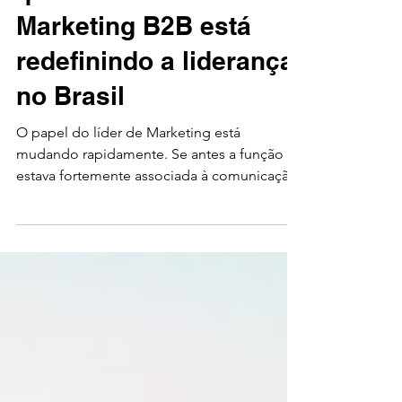
Brasileiro: os dados
que mostram como o
Marketing B2B está
redefinindo a liderança
no Brasil
O papel do líder de Marketing está
mudando rapidamente. Se antes a função
estava fortemente associada à comunicação
e ao fortalecimento de marca, hoje ela
ocupa uma posição estratégica diretamente
conectada à geração de receita, crescimento
e inteligência de mercado. Essa
transformação fica evidente no estudo Raio-
X do CMO Brasileiro — B2B vs B2C,
desenvolvido pela Driva em parceria com a