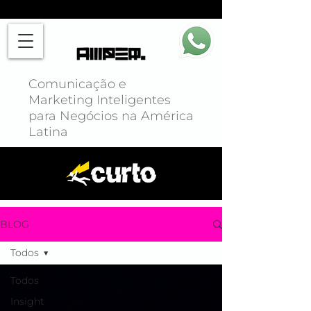
Comunicação e
Marketing Inteligentes
para Negócios na América
Latina
BLOG
Todos
Todos
Insight