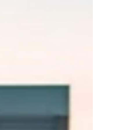
B2B Insiders. O levantamento analisou 17.633
diretores e Chief Marketing Officers (CMOs)