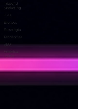
Inbound
Marketing
B2B
Eventos
Estratégia
Tendências
SEO
América
Latina