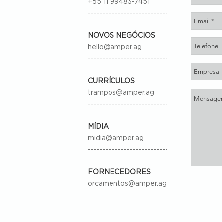
+55 11 99483-7451
---------------------------
NOVOS NEGÓCIOS
hello@amper.ag
---------------------------
CURRÍCULOS
trampos@amper.ag
---------------------------
MÍDIA
midia@amper.ag
---------------------------
FORNECEDORES
orcamentos@amper.ag