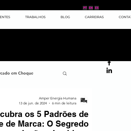
PT
EN
ES
IENTES
TRABALHOS
BLOG
CARREIRAS
CONTA
cado em Choque
ana
Case de Sucesso
Amper Energia Humana
13 de jun. de 2024
6 min de leitura
cubra os 5 Padrões de
ornada do Cliente
e de Marca: O Segredo