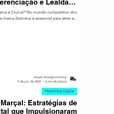
ferenciação e Lealdade
[Jennifer Aaker]
a
arca é Crucial? No mundo competitivo dos
 marca distintiva é essencial para atrair e...
Amper Energia Humana
9 de jun. de 2024
6 min de leitura
Marketing Digital
Marçal: Estratégias de
ital que Impulsionaram