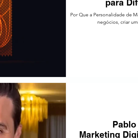
para Di
tos
Estratégia
Tendências
SEO
América Latin
Por Que a Personalidade de M
negócios, criar uma
Pablo 
Marketing Dig