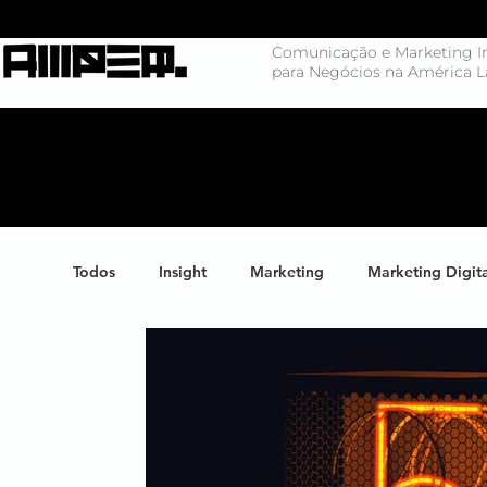
Comunicação e Marketing In
para Negócios na América L
Todos
Insight
Marketing
Marketing Digit
Negócios
Branding
Big Data
Highl
Marketing de Conteúdo
Inteligência Artificial