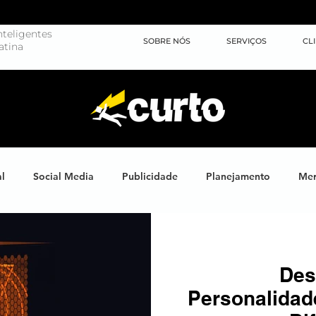
teligentes
SOBRE NÓS
SERVIÇOS
CL
atina
al
Social Media
Publicidade
Planejamento
Mer
ights
Learning
Brand XP
Eventos
#energiahum
Des
Endomarketing
Marketing Esportivo
Design
J
Personalidad