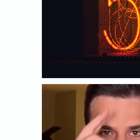
Mídia
Inbound Marketing
B2B
Even