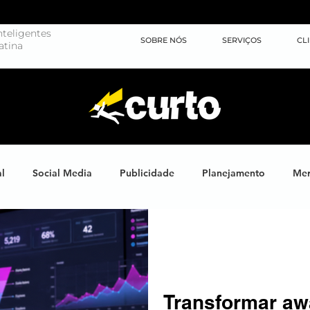
teligentes
SOBRE NÓS
SERVIÇOS
CL
atina
al
Social Media
Publicidade
Planejamento
Mer
ights
Learning
Brand XP
Eventos
#energiahum
Endomarketing
Marketing Esportivo
Design
J
Transformar a