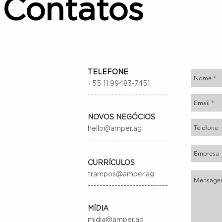
Contatos
TELEFONE
+55 11 99483-7451
---------------------------
NOVOS NEGÓCIOS
hello@amper.ag
---------------------------
CURRÍCULOS
trampos@amper.ag
---------------------------
MÍDIA
midia@amper.ag