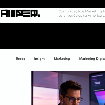
Comunicação e Marketing In
para Negócios na América L
Todos
Insight
Marketing
Marketing Digit
Negócios
Branding
Big Data
Highl
Marketing de Conteúdo
Inteligência Artificial