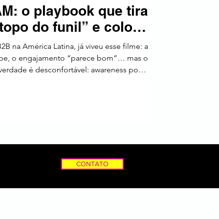
M: o playbook que tira
a
topo do funil” e coloca
receita no pipeline
2B na América Latina, já viveu esse filme: a
sobe, o engajamento “parece bom”… mas o
 verdade é desconfortável: awareness por si
 E performance “pura” (sem estratégia e sem
olume — não oportunidade. A saída está em
pensado para o contexto LATAM (ciclo mais
ridade digital entre países, variações de id
CONTATO