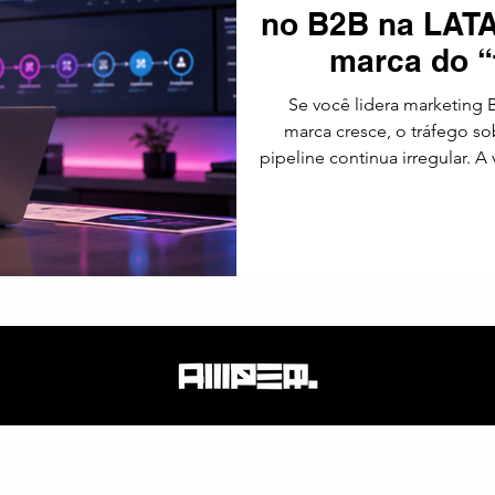
no B2B na LATA
tos
Estratégia
Tendências
SEO
América Latin
marca do “
Se você lidera marketing B
marca cresce, o tráfego 
pipeline continua irregular. A
só não vira receita.
governança de funil) vira v
um sistema integrado, 
consultivo, diferenças de matu