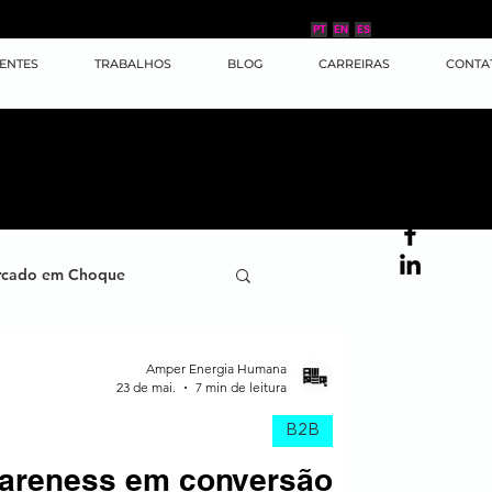
PT
EN
ES
IENTES
TRABALHOS
BLOG
CARREIRAS
CONTA
cado em Choque
ana
Case de Sucesso
Amper Energia Humana
23 de mai.
7 min de leitura
B2B
ornada do Cliente
wareness em conversão