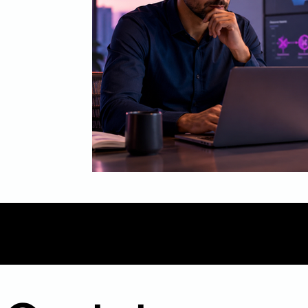
Mídia
Inbound Marketing
B2B
Even