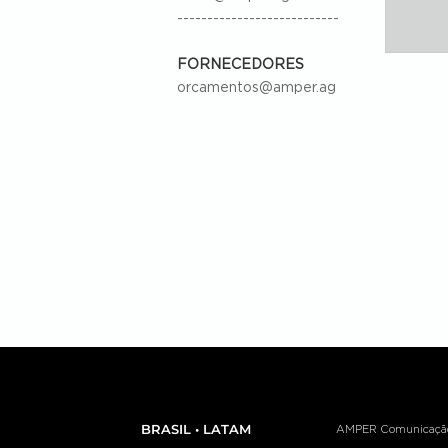
---------------------------
FORNECEDORES
orcamentos@amper.ag
BRASIL • LATAM
AMPER Comunicação e