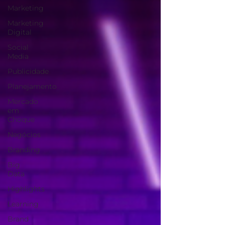
Marketing
Marketing
Digital
Social
Media
Publicidade
Planejamento
Mercado
em
Choque
Negócios
Branding
Big
Data
Highlights
Learning
Brand