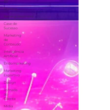
XP
Eventos
#energiahumana
Case de
Sucesso
Marketing
de
Conteúdo
Inteligência
Artificial
Endomarketing
Marketing
Esportivo
Design
Jornada
do
Cliente
Mídia