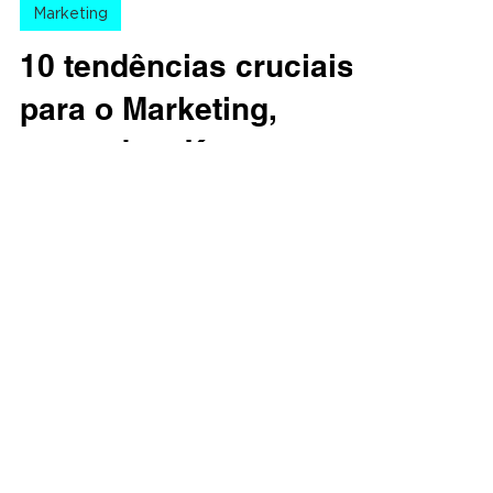
Marketing
10 tendências cruciais
para o Marketing,
segundo a Kantar.
A Kantar, uma das líderes globais em dados,
insights e consultoria, revelou recentemente
as principais tendências de marketing que...
CONTATO