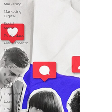
Marketing
Marketing
Digital
Social
Media
Publicidade
Planejamento
Mercado
em
Choque
Negócios
Branding
Big
Data
Highlights
Learning
Brand