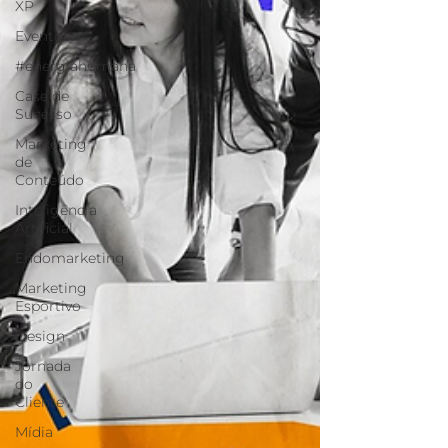
XP
Eventos
#energiahumana
Case de
Sucesso
Marketing
de
Conteúdo
Inteligência
Artificial
Endomarketing
Marketing
Esportivo
Design
Jornada
do
Cliente
Mídia