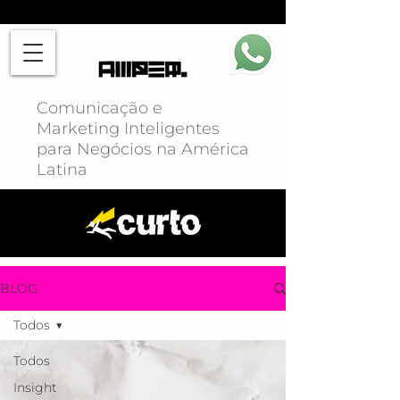
Comunicação e
Marketing Inteligentes
para Negócios na América
Latina
BLOG
Todos
Todos
Insight