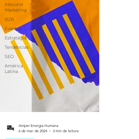
Inbound
Marketing
B2B
Eventos
Estratégia
Tendências
SEO
América
Latina
Amper Energia Humana
6 de mar. de 2024
3 min de leitura