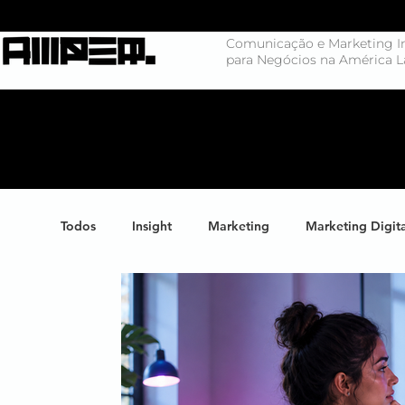
Comunicação e Marketing In
para Negócios na América L
Todos
Insight
Marketing
Marketing Digit
Negócios
Branding
Big Data
Highl
Marketing de Conteúdo
Inteligência Artificial