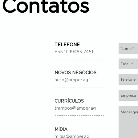
Contatos
TELEFONE
+55 11 99483-7451
---------------------------
NOVOS NEGÓCIOS
hello@amper.ag
---------------------------
CURRÍCULOS
trampos@amper.ag
---------------------------
MÍDIA
midia@amper.ag