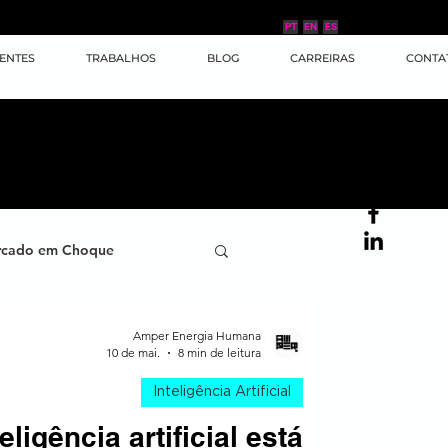
PT
EN
ES
IENTES
TRABALHOS
BLOG
CARREIRAS
CONTA
cado em Choque
ana
Case de Sucesso
Amper Energia Humana
10 de mai.
8 min de leitura
Inteligência Artificial
ornada do Cliente
ligência artificial está