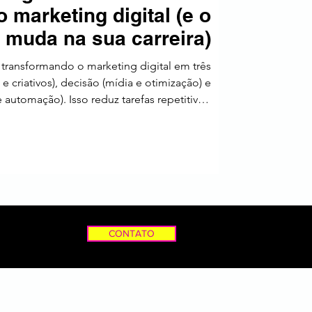
 marketing digital (e o
a
 muda na sua carreira)
stá transformando o marketing digital em três
 criativos), decisão (mídia e otimização) e
 automação). Isso reduz tarefas repetitivas,
nsamento crítico, estratégia, criatividade
rnança e cria um novo tipo de profissional:
ng com IA, não “apesar” dela. Para jovens
 o impacto mais forte é: o trabalho de entra
CONTATO