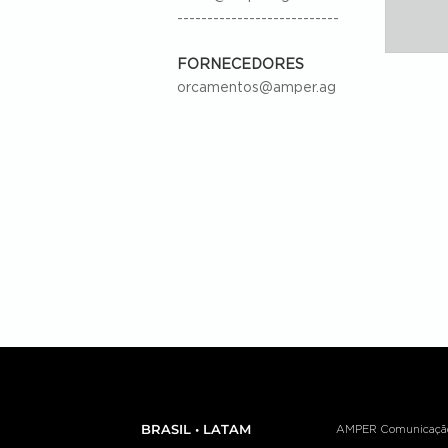
---------------------------
FORNECEDORES
orcamentos@amper.ag
BRASIL • LATAM
AMPER Comunicação e