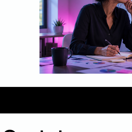
Mídia
Inbound Marketing
B2B
Even