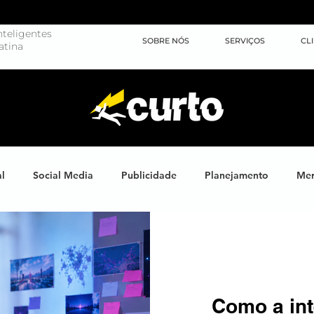
teligentes
SOBRE NÓS
SERVIÇOS
CL
atina
al
Social Media
Publicidade
Planejamento
Mer
ights
Learning
Brand XP
Eventos
#energiahum
Endomarketing
Marketing Esportivo
Design
J
Como a inte