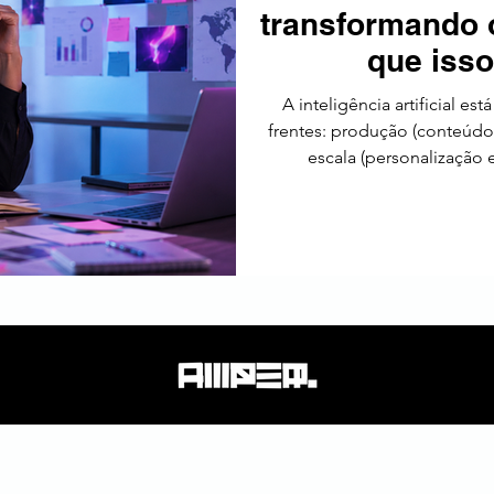
transformando o
tos
Estratégia
Tendências
SEO
América Latin
que isso
A inteligência artificial e
frentes: produção (conteúdo e
escala (personalização e
aumenta a demanda por pe
dirigida por dados e gove
alguém que sabe fazer marketi
profissionais,