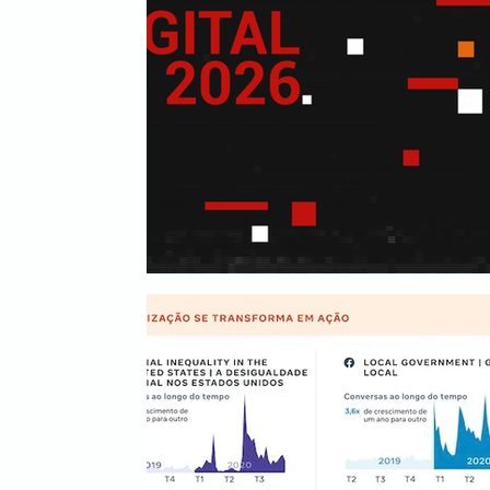
Mídia
Inbound Marketing
B2B
Even