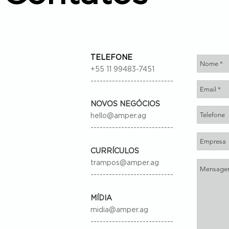
TELEFONE
+55 11 99483-7451
---------------------------
NOVOS NEGÓCIOS
hello@amper.ag
---------------------------
CURRÍCULOS
trampos@amper.ag
---------------------------
MÍDIA
midia@amper.ag
---------------------------