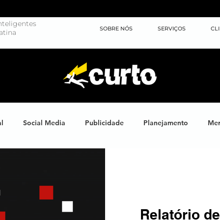
teligentes
SOBRE NÓS
SERVIÇOS
CL
atina
al
Social Media
Publicidade
Planejamento
Mer
ights
Learning
Brand XP
Eventos
#energiahum
Endomarketing
Marketing Esportivo
Design
J
Relatório d