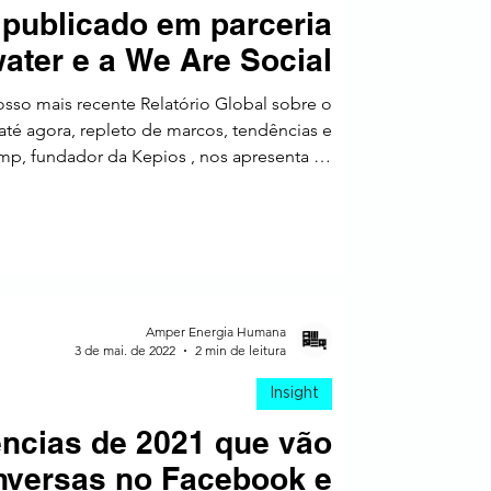
– publicado em parceria
a
ater e a We Are Social
sso mais recente Relatório Global sobre o
até agora, repleto de marcos, tendências e
al 2026. Mais de 6 bilhões de pessoas estão
 usam redes sociais. Se você está em busca
digitais, chegou ao lugar certo: nosso mais
recente Relatório Digital Global está repleto de marcos impo
Amper Energia Humana
3 de mai. de 2022
2 min de leitura
Insight
ências de 2021 que vão
nversas no Facebook e