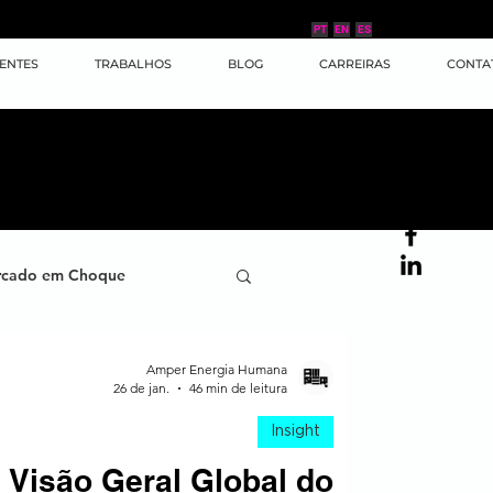
PT
EN
ES
IENTES
TRABALHOS
BLOG
CARREIRAS
CONTA
cado em Choque
ana
Case de Sucesso
Amper Energia Humana
26 de jan.
46 min de leitura
Insight
ornada do Cliente
e Visão Geral Global do