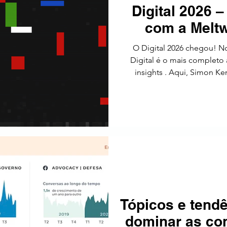
Digital 2026 
tos
Estratégia
Tendências
SEO
América Latin
com a Meltw
O Digital 2026 chegou! No
Digital é o mais completo 
insights . Aqui, Simon Kemp, fundador da Kepios , nos apresenta os
principais destaques do Digit
online; 2 em cada 3 pessoas
das últimas tendências 
Tópicos e tend
dominar as co