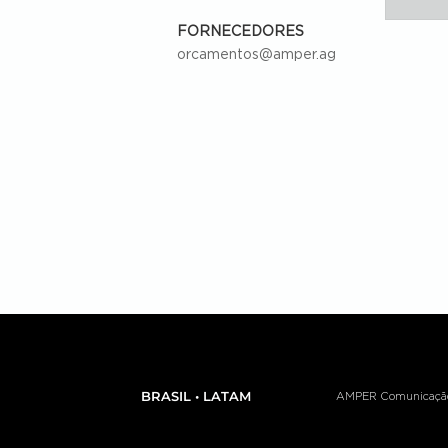
FORNECEDORES
orcamentos@amper.ag
BRASIL • LATAM
AMPER Comunicação e