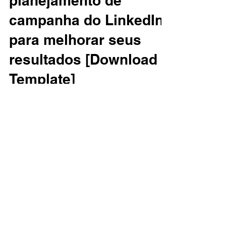
planejamento de
campanha do LinkedIn
para melhorar seus
resultados [Download
Template]
O planejamento de campanhas pode
parecer uma tarefa difícil. Existem tantos
componentes a serem considerados e
oportunidades de otimização.
CONTATO