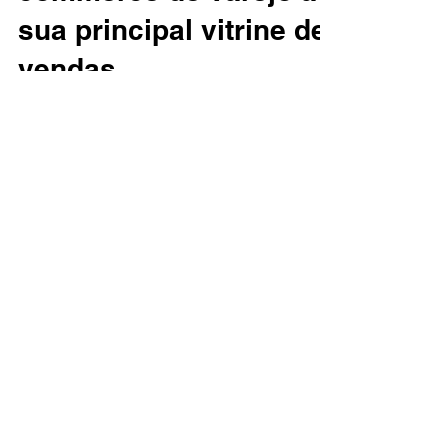
commerce de varejo a
sua principal vitrine de
vendas
Como transportar o varejo físico para o
digital e fazer isso de maneira eficiente? Em
meados de março, quando as implicações
da pandemia...
CONTATO
Contatos