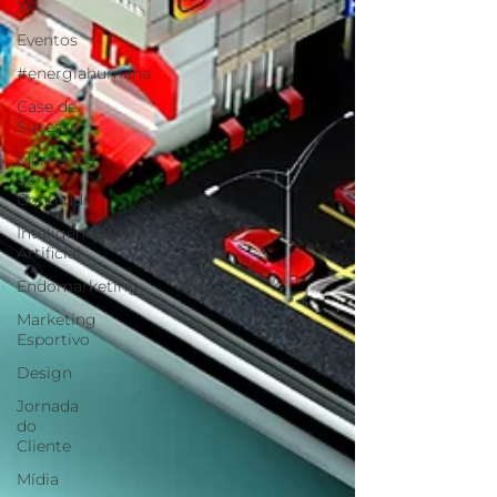
XP
Eventos
#energiahumana
Case de
Sucesso
Marketing
de
Conteúdo
Inteligência
Artificial
Endomarketing
Marketing
Esportivo
Design
Jornada
do
Cliente
Mídia