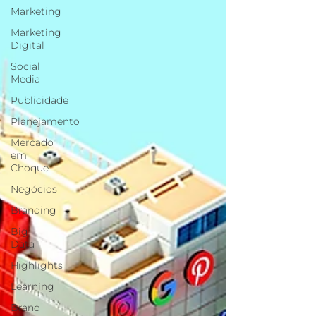
Marketing
Marketing
Digital
Social
Media
Publicidade
Planejamento
Mercado
em
Choque
Negócios
Branding
Big
Data
Highlights
Learning
Brand