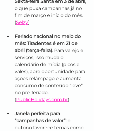
Sexta-feira Santa em 3 de abril
, 
o que puxa campanhas já no 
fim de março e início do mês. 
(
Selzy
)
Feriado nacional no meio do 
mês:
Tiradentes é em 21 de 
abril (terça-feira)
. Para varejo e 
serviços, isso muda o 
calendário de mídia (picos e 
vales), abre oportunidade para 
ações relâmpago e aumenta 
consumo de conteúdo “leve” 
no pré-feriado. 
(
PublicHolidays.com.br
)
Janela perfeita para 
“campanhas de valor”:
 o 
outono favorece temas como 