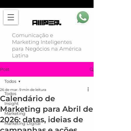
Comunicação e
Marketing Inteligentes
para Negócios na América
Latina
Post
Todos
26 de mar.
9 min de leitura
Todos
Calendário de
Insight
Marketing para Abril de
Marketing
2026: datas, ideias de
Marketing Digital
campanhas e ações