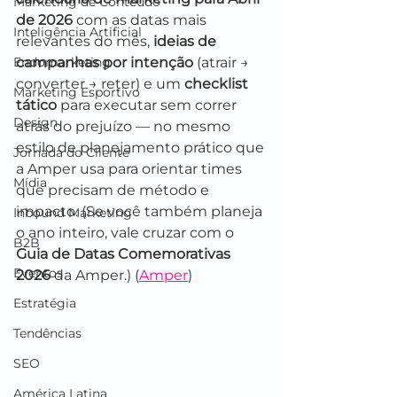
Marketing de Conteúdo
de 2026
 com as datas mais 
Inteligência Artificial
relevantes do mês, 
ideias de 
Endomarketing
campanhas por intenção
 (atrair → 
converter → reter) e um 
checklist 
Marketing Esportivo
tático
 para executar sem correr 
Design
atrás do prejuízo — no mesmo 
estilo de planejamento prático que 
Jornada do Cliente
a Amper usa para orientar times 
Mídia
que precisam de método e 
impacto. (Se você também planeja 
Inbound Marketing
o ano inteiro, vale cruzar com o 
B2B
Guia de Datas Comemorativas 
Eventos
2026
 da Amper.) (
Amper
)
Estratégia
Tendências
SEO
América Latina