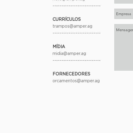
---------------------------
CURRÍCULOS
trampos@amper.ag
---------------------------
MÍDIA
midia@amper.ag
---------------------------
FORNECEDORES
orcamentos@amper.ag