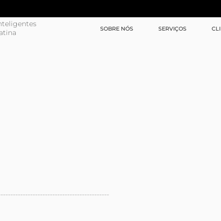
teligentes
SOBRE NÓS
SERVIÇOS
CL
atina
---------------------------------------------