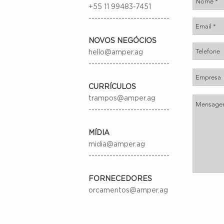
+55 11 99483-7451
---------------------------
NOVOS NEGÓCIOS
hello@amper.ag
---------------------------
CURRÍCULOS
trampos@amper.ag
---------------------------
MÍDIA
midia@amper.ag
---------------------------
FORNECEDORES
orcamentos@amper.ag