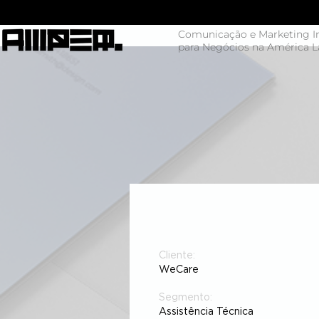
Comunicação e Marketing In
para Negócios na América L
Cliente:
WeCare
Segmento:
Assistência Técnica