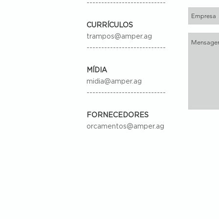
---------------------------
CURRÍCULOS
trampos@amper.ag
---------------------------
MÍDIA
midia@amper.ag
---------------------------
FORNECEDORES
orcamentos@amper.ag