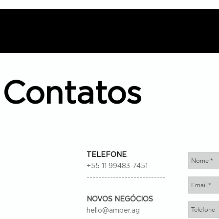
Contatos
TELEFONE
+55 11 99483-7451
---------------------------
NOVOS NEGÓCIOS
hello@amper.ag