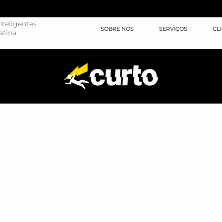
teligentes
SOBRE NÓS
SERVIÇOS
CL
atina