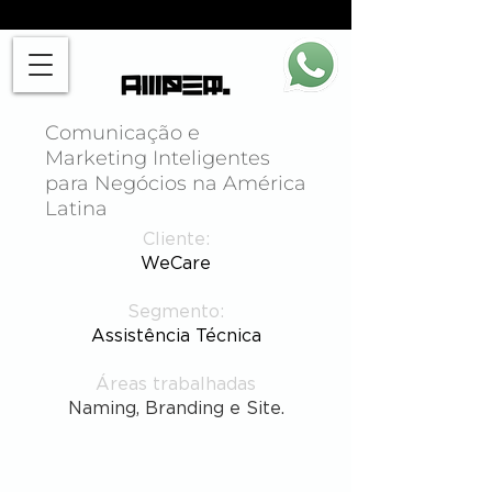
Comunicação e
Marketing Inteligentes
para Negócios na América
Latina
Cliente:
WeCare
Segmento:
Assistência Técnica
Áreas trabalhadas
Naming, Branding e Site.