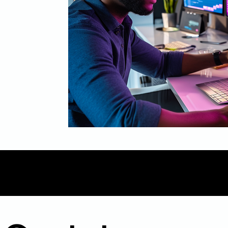
Mídia
Inbound Marketing
B2B
Even