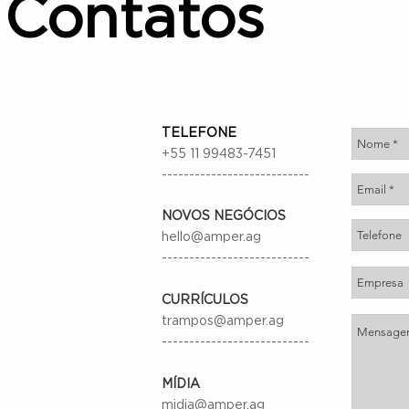
Contatos
TELEFONE
+55 11 99483-7451
---------------------------
NOVOS NEGÓCIOS
hello@amper.ag
---------------------------
CURRÍCULOS
trampos@amper.ag
---------------------------
MÍDIA
midia@amper.ag