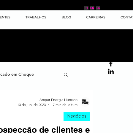
PT
EN
ES
IENTES
TRABALHOS
BLOG
CARREIRAS
CONTA
cado em Choque
ana
Case de Sucesso
Amper Energia Humana
13 de jun. de 2023
17 min de leitura
Negócios
ornada do Cliente
ospecção de clientes e