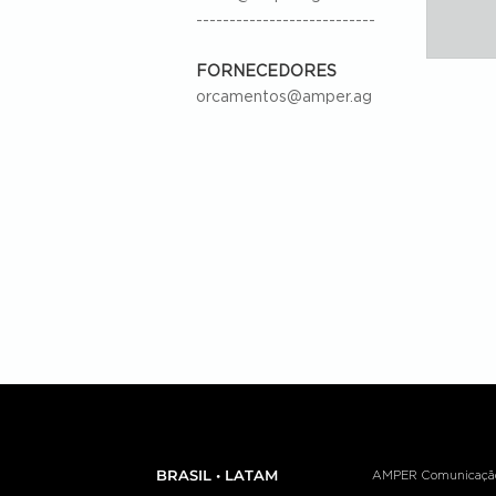
---------------------------
FORNECEDORES
orcamentos@amper.ag
BRASIL • LATAM
AMPER Comunicação e