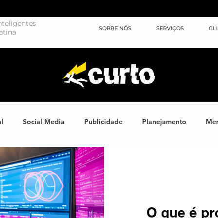
teligentes
SOBRE NÓS
SERVIÇOS
CL
atina
al
Social Media
Publicidade
Planejamento
Mer
ights
Learning
Brand XP
Eventos
#energiahum
Endomarketing
Marketing Esportivo
Design
J
O que é pr