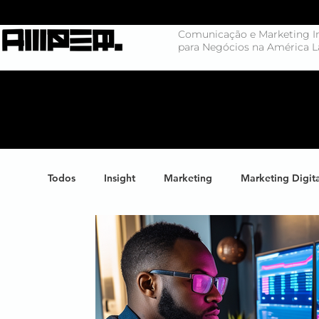
Comunicação e Marketing In
para Negócios na América L
Todos
Insight
Marketing
Marketing Digit
Negócios
Branding
Big Data
Highl
Marketing de Conteúdo
Inteligência Artificial