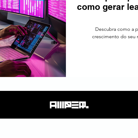
como gerar lea
tos
Estratégia
Tendências
SEO
América Latin
Descubra como a p
crescimento do seu n