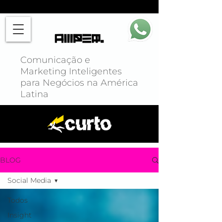
Comunicação e
Marketing Inteligentes
para Negócios na América
Latina
BLOG
Social Media
Todos
Insight