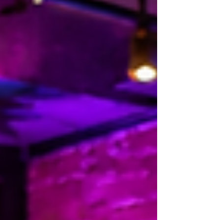
forma como as pessoas consomem,
pesquisam, compram e se relacionam com
marcas. Em 2026, agosto traz uma
combinação estratégica para o marketing:
Dia dos Pais em 09/08, campanhas de
conscientização como Agosto Lilás e
Agosto Dourado, datas de educação,
juventude, saúde, cultur