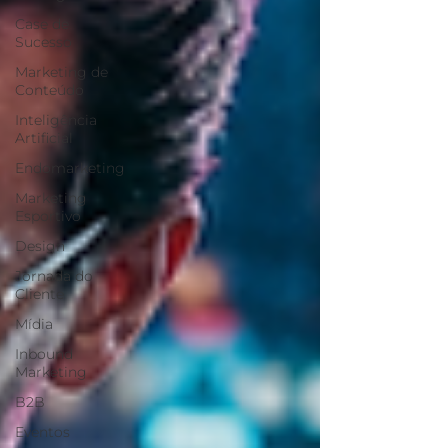
Case de
Sucesso
Marketing de
Conteúdo
Inteligência
Artificial
Endomarketing
Marketing
Esportivo
Design
Jornada do
Cliente
Mídia
Inbound
Marketing
B2B
Eventos