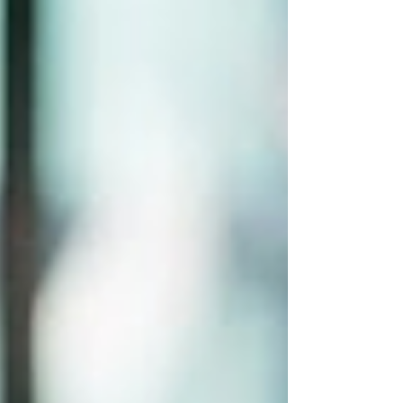
consumidor entra na temporada com duas
forças atuando ao mesmo tempo: renda do
trabalho ainda resiliente e orçamento
familiar pressionado por dívidas, juros e
percepção de preços altos. Em 2025, o
estudo da Globo Gente já mostrava que o
Dia dos Pais havia deixado de ser apenas
uma