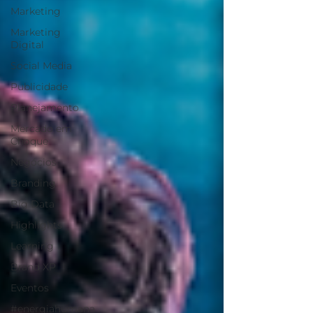
Marketing
Marketing
Digital
Social Media
Publicidade
Planejamento
Mercado em
Choque
Negócios
Branding
Big Data
Highlights
Learning
Brand XP
Eventos
#energiahumana