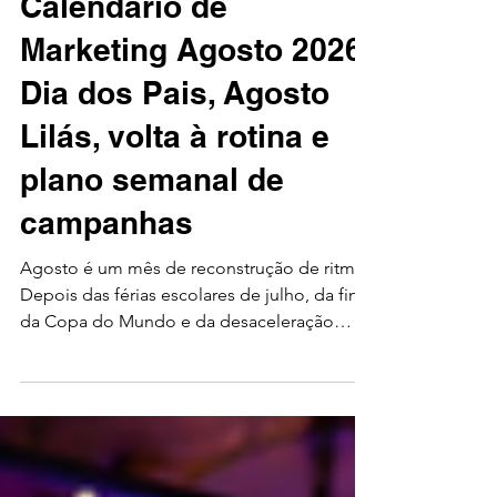
6 de jul.
16 min de leitura
Marketing de Conteúdo
Calendário de
Marketing Agosto 2026:
Dia dos Pais, Agosto
Lilás, volta à rotina e
plano semanal de
campanhas
Agosto é um mês de reconstrução de ritmo.
Depois das férias escolares de julho, da final
da Copa do Mundo e da desaceleração
típica do meio do ano, o público volta
gradualmente para a rotina. Isso muda a