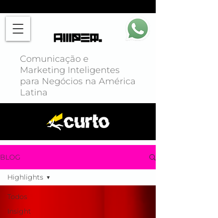
Comunicação e
Marketing Inteligentes
para Negócios na América
Latina
BLOG
Highlights
Todos
Insight