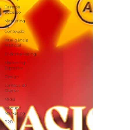
Case de
Sucesso
Marketing
de
Conteúdo
Inteligência
Artificial
Endomarketing
Marketing
Esportivo
Design
Jornada do
Cliente
Mídia
Inbound
Marketing
B2B