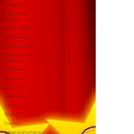
Marketing
Marketing
Digital
Social Media
Publicidade
Planejamento
Mercado em
Choque
Negócios
Branding
Big Data
Highlights
Learning
Brand XP
Eventos
#energiahumana