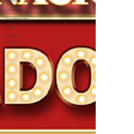
Eventos
Estratégia
Tendências
SEO
América
Latina