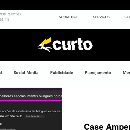
teligentes
SOBRE NÓS
SERVIÇOS
CL
atina
al
Social Media
Publicidade
Planejamento
Mer
ights
Learning
Brand XP
Eventos
#energiahum
Endomarketing
Marketing Esportivo
Design
J
Case Amper