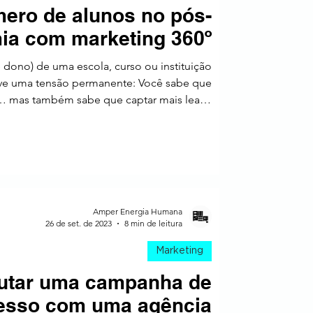
ero de alunos no pós-
a
ia com marketing 360º
é dono) de uma escola, curso ou instituição
ive uma tensão permanente: Você sabe que
s… mas também sabe que captar mais leads
 No pós-pandemia, esse desafio ficou ainda
amília) compara mais, pesquisa mais, troca
r sinais claros de confiança antes de tomar
nada raramente acontece em um único lugar
Amper Energia Humana
26 de set. de 2023
8 min de leitura
Marketing
utar uma campanha de
esso com uma agência