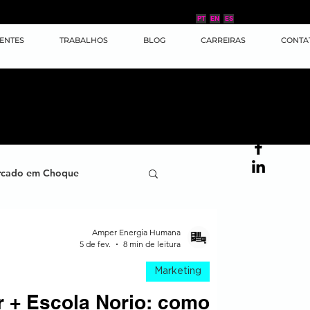
PT
EN
ES
IENTES
TRABALHOS
BLOG
CARREIRAS
CONTA
cado em Choque
ana
Case de Sucesso
Amper Energia Humana
5 de fev.
8 min de leitura
Marketing
ornada do Cliente
 + Escola Norio: como