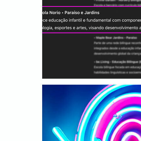
Mídia
Inbound Marketing
B2B
Even