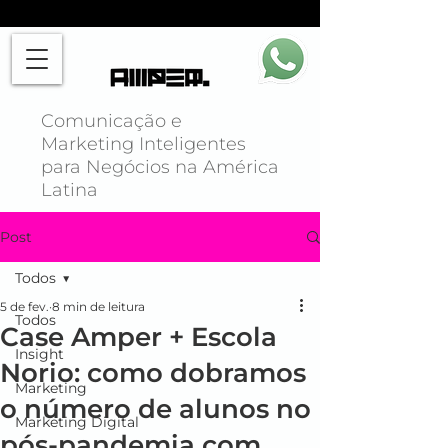
Comunicação e
Marketing Inteligentes
para Negócios na América
Latina
Post
Todos
5 de fev.
8 min de leitura
Todos
Case Amper + Escola
Insight
Norio: como dobramos
Marketing
o número de alunos no
Marketing Digital
pós-pandemia com