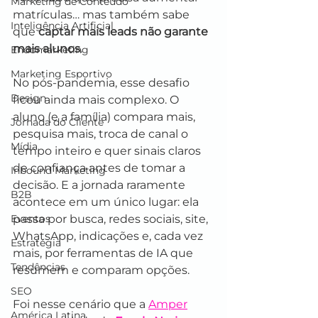
Marketing de Conteúdo
matrículas… mas também sabe 
Inteligência Artificial
que 
captar mais leads não garante 
mais alunos
.
Endomarketing
Marketing Esportivo
No pós-pandemia, esse desafio 
Design
ficou ainda mais complexo. O 
aluno (e a família) compara mais, 
Jornada do Cliente
pesquisa mais, troca de canal o 
Mídia
tempo inteiro e quer sinais claros 
de confiança antes de tomar a 
Inbound Marketing
decisão. E a jornada raramente 
B2B
acontece em um único lugar: ela 
Eventos
passa por busca, redes sociais, site, 
WhatsApp, indicações e, cada vez 
Estratégia
mais, por ferramentas de IA que 
Tendências
resumem e comparam opções.
SEO
Foi nesse cenário que a 
Amper
América Latina