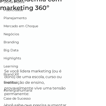
Social Media
marketing 360º
Publicidade
Planejamento
Mercado em Choque
Negócios
Branding
Big Data
Highlights
Learning
Se você lidera marketing (ou é 
Brand XP
dono) de uma escola, curso ou 
Eventos
instituição de ensino, 
provavelmente vive uma tensão 
#energiahumana
permanente:
Case de Sucesso
Você sabe que precisa aumentar 