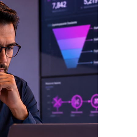
mundo?”, a resposta tende a puxar nomes
que representam segurança, escala e
credibilidade. Mas o que é mais útil para
quem lidera marketing não é apenas saber
“quem está no topo”. É entender o que
mudou no último ano — porque isso revela:
para onde o valor B2B está migrando
(software, serviços, infraestrutura, cadeia
crítica) quais narrativas estão ganhando
“direito de preferência” em comitês de co