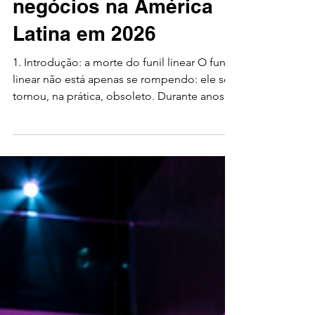
surpreendentes que
estão redefinindo os
negócios na América
Latina em 2026
1. Introdução: a morte do funil linear O funil
linear não está apenas se rompendo: ele se
tornou, na prática, obsoleto. Durante anos,
líderes B2B na América Latina confiaram em
uma sequência previsível: atrair, converter e
fechar. Hoje, esses métodos considerados
“testados e comprovados” estão perdendo
força em um cenário fragmentado e pós-
digital. Para muitos executivos, a frustração é
evidente: gerar um grande volume de leads
já não significa, necessariamente, produzir