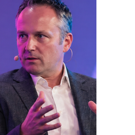
Latina, já viveu esse filme: a marca cresce, o
tráfego sobe, o engajamento “parece
bom”… mas o pipeline continua irregular. A
verdade é desconfortável: awareness por si
só não vira receita. E performance “pura”
(sem estratégia e sem governança de funil)
vira volume — não oportunidade. A saída
está em um sistema integrado, pensado
para o contexto LATAM (ciclo mais
consultivo, diferenças de maturidade digital
entre países, variações de id