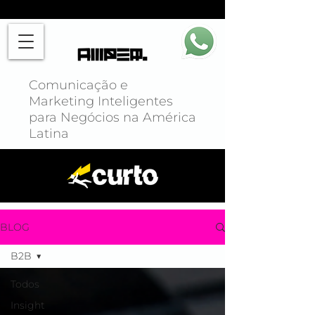
Comunicação e
Marketing Inteligentes
para Negócios na América
Latina
BLOG
B2B
Todos
Insight