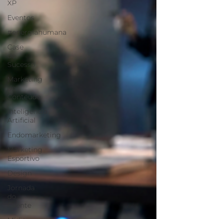
XP
Eventos
#energiahumana
Case
de
Sucesso
Marketing
de
Conteúdo
Inteligência
Artificial
Endomarketing
Marketing
Esportivo
Design
Jornada
do
Cliente