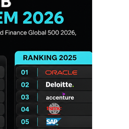
e ao fortalecimento de marca, hoje ela
ocupa uma posição estratégica diretamente
conectada à geração de receita, crescimento
e inteligência de mercado. Essa
transformação fica evidente no estudo Raio-
X do CMO Brasileiro — B2B vs B2C,
desenvolvido pela Driva em parceria com a
B2B Insiders. O levantamento analisou 17.633
diretores e Chief Marketing Officers (CMOs)