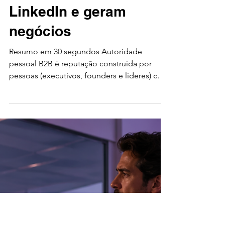
Amper Energia Humana
30 de abr.
8 min de leitura
B2B
Autoridade pessoal no
B2B: como executivos
viram creators no
LinkedIn e geram
negócios
Resumo em 30 segundos Autoridade
pessoal B2B é reputação construída por
pessoas (executivos, founders e líderes) com