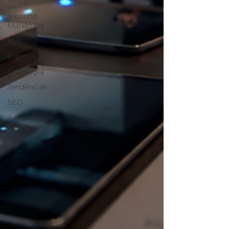
Mídia
Inbound
Marketing
B2B
Eventos
Estratégia
Tendências
SEO
América
Latina