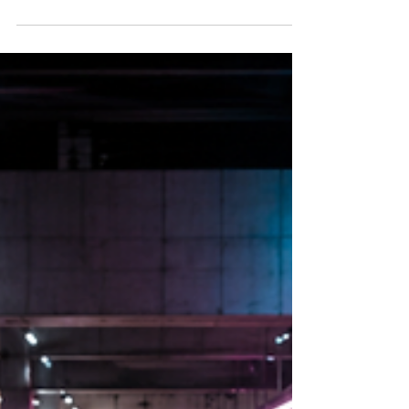
conteúdos ou criar campanhas de geração
de leads. Significa construir um sistema
capaz de identificar mercados prioritários,
posicionar a empresa, gerar demanda,
apoiar decisões de compra e contribuir de
maneira mensurável para a receita. Essa
diferença é fundamental. Uma empresa
pode executar muitas ações de marketing e,
ainda assim, não ter uma estrutura de
marketing B2B. Isso acontece quando
campa