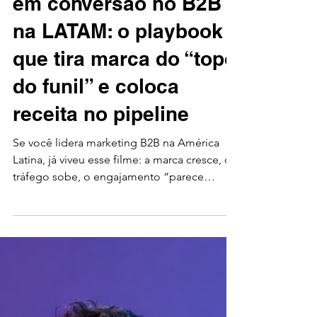
Amper Energia Humana
23 de mai.
7 min de leitura
B2B
Transformar awareness
em conversão no B2B
na LATAM: o playbook
que tira marca do “topo
do funil” e coloca
receita no pipeline
Se você lidera marketing B2B na América