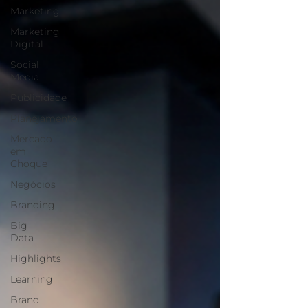
Marketing
Marketing
Digital
Social
Media
Publicidade
Planejamento
Mercado
em
Choque
Negócios
Branding
Big
Data
Highlights
Learning
Brand