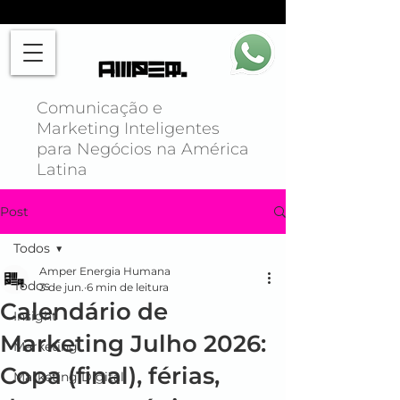
Comunicação e
Marketing Inteligentes
para Negócios na América
Latina
Post
Todos
Amper Energia Humana
Todos
3 de jun.
6 min de leitura
Calendário de
Insight
Marketing Julho 2026:
Marketing
Copa (final), férias,
Marketing Digital