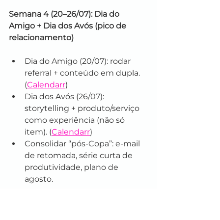
Semana 4 (20–26/07): Dia do 
Amigo + Dia dos Avós (pico de 
relacionamento)
Dia do Amigo (20/07): rodar 
referral + conteúdo em dupla. 
(
Calendarr
)
Dia dos Avós (26/07): 
storytelling + produto/serviço 
como experiência (não só 
item). (
Calendarr
)
Consolidar “pós-Copa”: e-mail 
de retomada, série curta de 
produtividade, plano de 
agosto.
Semana 5 (27–31/07): Fechamento 
do mês + Dia Internacional da 