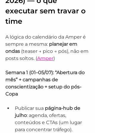
2026) — o que 
executar sem travar o 
time
A lógica do calendário da Amper é 
sempre a mesma: 
planejar em 
ondas
 (teaser → pico → pós), não em 
posts soltos. (
Amper
)
Semana 1 (01–05/07): “Abertura do 
mês” + campanhas de 
conscientização + setup do pós-
Copa
Publicar sua 
página-hub de 
julho
: agenda, ofertas, 
conteúdos e CTAs (um lugar 
para concentrar tráfego).