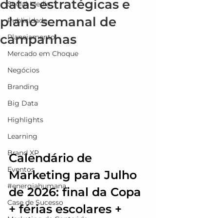
datas estratégicas e
Social Media
plano semanal de
Publicidade
campanhas
Planejamento
Mercado em Choque
Negócios
Branding
Big Data
Highlights
Learning
Brand XP
Calendário de 
Eventos
Marketing para Julho 
#energiahumana
de 2026: final da Copa 
Case de Sucesso
+ férias escolares + 