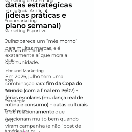
Marketing de Conteúdo
datas estratégicas 
Inteligência Artificial
(ideias práticas e 
Endomarketing
plano semanal)
Marketing Esportivo
Design
Julho parece um “mês morno” 
para muitas marcas, e é 
Jornada do Cliente
exatamente aí que mora a 
Mídia
oportunidade.
Inbound Marketing
Em 2026, julho tem uma 
B2B
combinação rara: 
fim da Copa do 
Mundo (com a final em 19/07)
 + 
Eventos
férias escolares (mudança real de 
Estratégia
rotina e consumo)
 + 
datas culturais 
Tendências
e de relacionamento
 que 
funcionam muito bem quando 
SEO
viram campanha (e não “post de 
América Latina