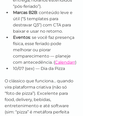
entrega, horários estendidos 
“pós-feriado”).
Marcas B2B
: conteúdo leve e 
útil (“5 templates para 
destravar Q3”) com CTA para 
baixar e usar no retorno.
Eventos
: se você faz presença 
física, esse feriado pode 
melhorar ou piorar 
comparecimento — planeje 
com antecedência. (
Calendarr
)
10/07 (sex) — Dia da Pizza
O clássico que funciona… quando 
vira plataforma criativa (não só 
“foto de pizza”). Excelente para 
food, delivery, bebidas, 
entretenimento e até software 
(sim: “pizza” é metáfora perfeita 