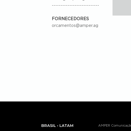
---------------------------
FORNECEDORES
orcamentos@amper.ag
BRASIL • LATAM
AMPER Comunicação e