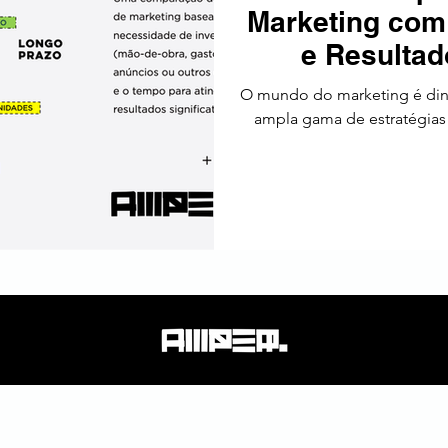
Marketing com
tos
Estratégia
Tendências
SEO
América Latin
e Resulta
O mundo do marketing é din
ampla gama de estratégias