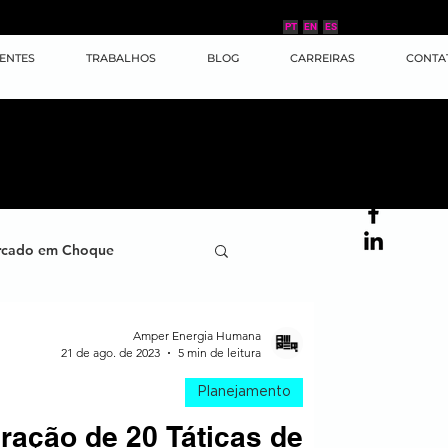
PT
EN
ES
IENTES
TRABALHOS
BLOG
CARREIRAS
CONTA
cado em Choque
ana
Case de Sucesso
Amper Energia Humana
21 de ago. de 2023
5 min de leitura
Planejamento
ornada do Cliente
ação de 20 Táticas de