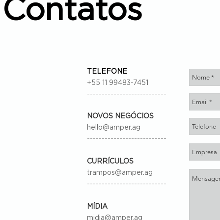
Contatos
TELEFONE
+55 11 99483-7451
---------------------------
NOVOS NEGÓCIOS
hello@amper.ag
---------------------------
CURRÍCULOS
trampos@amper.ag
---------------------------
MÍDIA
midia@amper.ag