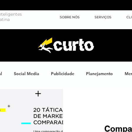
teligentes
SOBRE NÓS
SERVIÇOS
CL
atina
al
Social Media
Publicidade
Planejamento
Mer
ights
Learning
Brand XP
Eventos
#energiahum
Endomarketing
Marketing Esportivo
Design
J
Compar