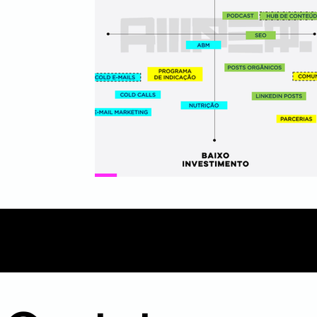
Mídia
Inbound Marketing
B2B
Even