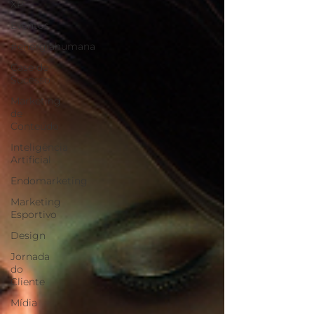
XP
Eventos
#energiahumana
Case de
Sucesso
Marketing
de
Conteúdo
Inteligência
Artificial
Endomarketing
Marketing
Esportivo
Design
Jornada
do
Cliente
Mídia