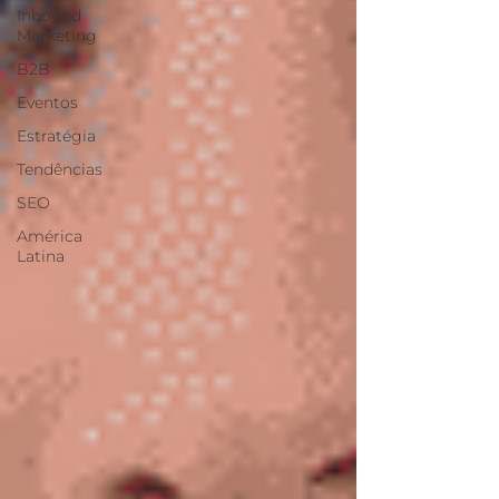
Inbound
Marketing
B2B
Eventos
Estratégia
Tendências
SEO
América
Latina