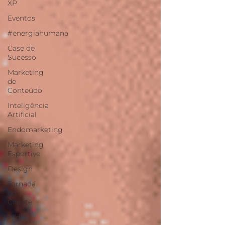
XP
Eventos
#energiahumana
Case de
Sucesso
Marketing
de
Conteúdo
Inteligência
Artificial
Endomarketing
Marketing
Esportivo
Design
Jornada
do
Cliente
Mídia