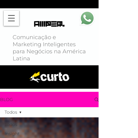
Comunicação e
Marketing Inteligentes
para Negócios na América
Latina
BLOG
Todos
Todos
Insight