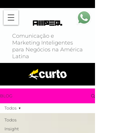
Comunicação e
Marketing Inteligentes
para Negócios na América
Latina
BLOG
Todos
Todos
Insight