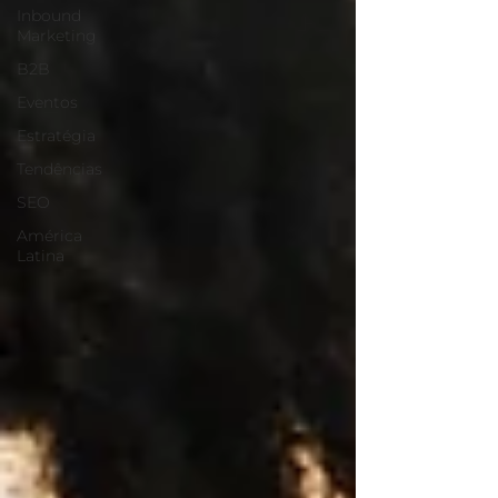
Inbound
Marketing
B2B
Eventos
Estratégia
Tendências
SEO
América
Latina