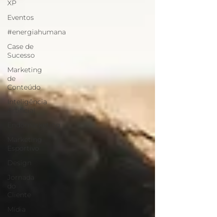
XP
Eventos
#energiahumana
Case de
Sucesso
Marketing
de
Conteúdo
Inteligência
Artificial
Endomarketing
Marketing
Esportivo
Design
Jornada
do
Cliente
Mídia