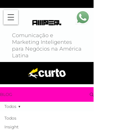
Comunicação e
Marketing Inteligentes
para Negócios na América
Latina
BLOG
Todos
Todos
Insight