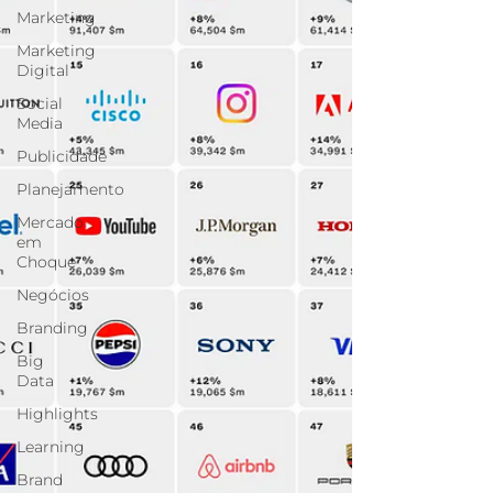
Marketing
Marketing
Digital
Social
Media
Publicidade
Planejamento
Mercado
em
Choque
Negócios
Branding
Big
Data
Highlights
Learning
Brand