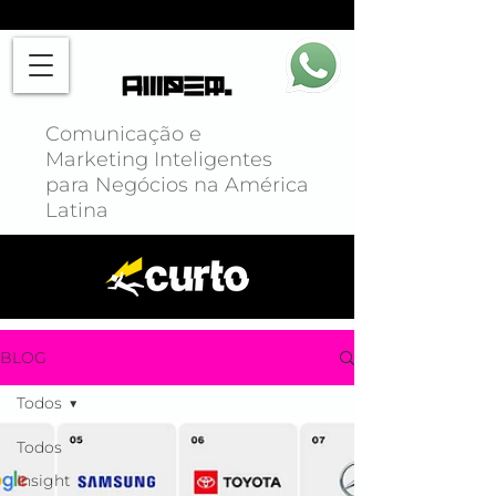
Comunicação e
Marketing Inteligentes
para Negócios na América
Latina
BLOG
Todos
Todos
Insight