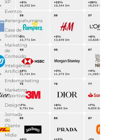
XP
Eventos
#energiahumana
Case de
Sucesso
Marketing
de
Conteúdo
Inteligência
Artificial
Endomarketing
Marketing
Esportivo
Design
Jornada
do
Cliente
Mídia