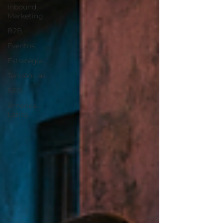
Inbound
Marketing
B2B
Eventos
Estratégia
Tendências
SEO
América
Latina