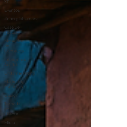
XP
Eventos
#energiahumana
Case de
Sucesso
Marketing
de
Conteúdo
Inteligência
Artificial
Endomarketing
Marketing
Esportivo
Design
Jornada
do
Cliente
Mídia