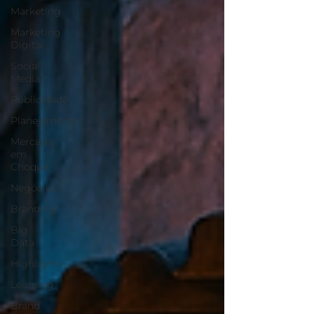
Marketing
Marketing
Digital
Social
Media
Publicidade
Planejamento
Mercado
em
Choque
Negócios
Branding
Big
Data
Highlights
Learning
Brand