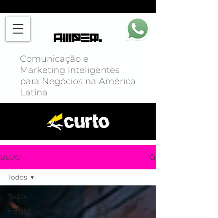
Comunicação e
Marketing Inteligentes
para Negócios na América
Latina
BLOG
Todos
Todos
Insight