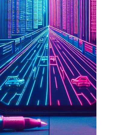
XP
Eventos
#energiahumana
Case de
Sucesso
Marketing
de
Conteúdo
Inteligência
Artificial
Endomarketing
Marketing
Esportivo
Design
Jornada
do
Cliente
Mídia