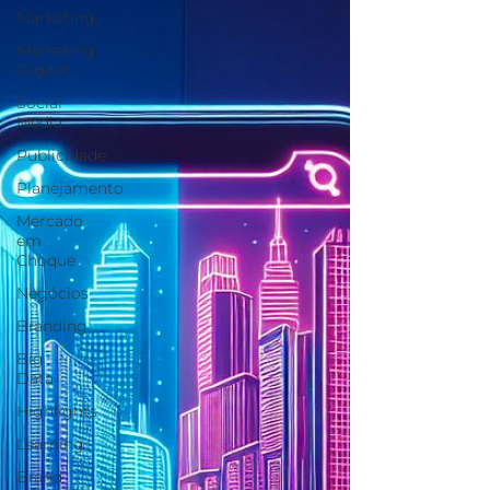
Marketing
Marketing
Digital
Social
Media
Publicidade
Planejamento
Mercado
em
Choque
Negócios
Branding
Big
Data
Highlights
Learning
Brand