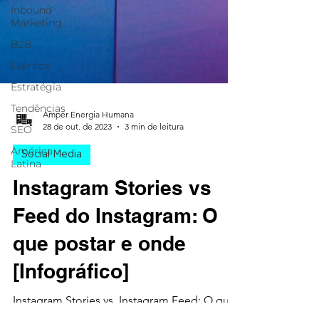
Inbound
Marketing
B2B
Eventos
Estratégia
Tendências
SEO
Amper Energia Humana
América
28 de out. de 2023
3 min de leitura
Latina
Social Media
Instagram Stories vs
Feed do Instagram: O
que postar e onde
[Infográfico]