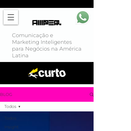
Comunicação e
Marketing Inteligentes
para Negócios na América
Latina
BLOG
Todos
Todos
Insight