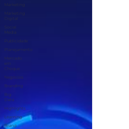
Marketing
Marketing
Digital
Social
Media
Publicidade
Planejamento
Mercado
em
Choque
Negócios
Branding
Big
Data
Highlights
Learning
Brand