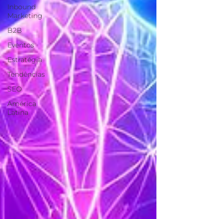
Inbound
Marketing
B2B
Eventos
Estratégia
Tendências
SEO
América
Latina