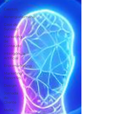
XP
Eventos
#energiahumana
Case de
Sucesso
Marketing
de
Conteúdo
Inteligência
Artificial
Endomarketing
Marketing
Esportivo
Design
Jornada
do
Cliente
Mídia