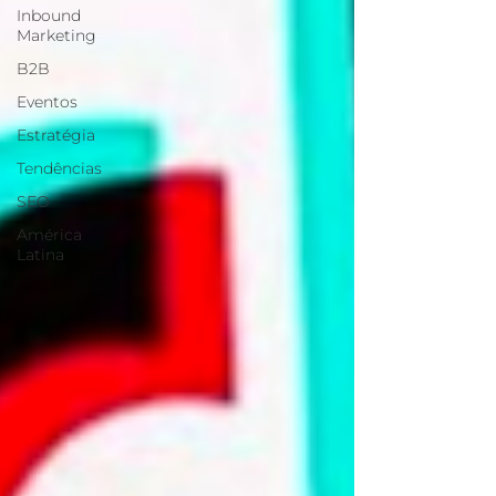
Inbound
Marketing
B2B
Eventos
Estratégia
Tendências
SEO
América
Latina