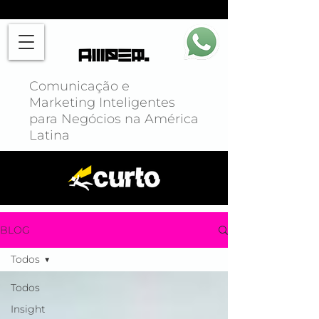
Comunicação e
Marketing Inteligentes
para Negócios na América
Latina
BLOG
Todos
Todos
Insight