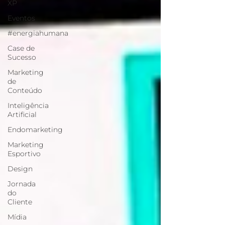
XP
Eventos
#energiahumana
Case de
Sucesso
Marketing
de
Conteúdo
Inteligência
Artificial
Endomarketing
Marketing
Esportivo
Design
Jornada
do
Cliente
Mídia