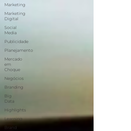
Marketing
Marketing
Digital
Social
Media
Publicidade
Planejamento
Mercado
em
Choque
Negócios
Branding
Big
Data
Highlights
Learning
Brand