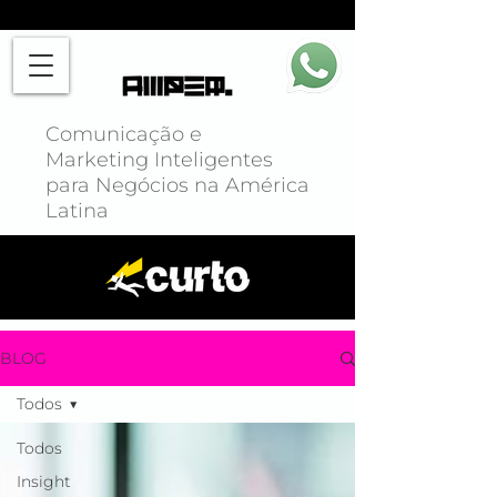
Comunicação e
Marketing Inteligentes
para Negócios na América
Latina
BLOG
Todos
Todos
Insight