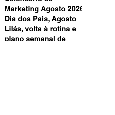
Calendário de
Marketing Agosto 2026:
Dia dos Pais, Agosto
Lilás, volta à rotina e
plano semanal de
campanhas
Agosto é um mês de reconstrução de ritmo.
Depois das férias escolares de julho, da final
da Copa do Mundo e da desaceleração
típica do meio do ano, o público volta
gradualmente para a rotina. Isso muda a
forma como as pessoas consomem,
pesquisam, compram e se relacionam com
marcas. Em 2026, agosto traz uma