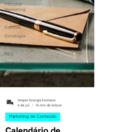
Inbound
Marketing
B2B
Eventos
Estratégia
Tendências
SEO
América
Latina
Amper Energia Humana
6 de jul.
16 min de leitura
Marketing de Conteúdo