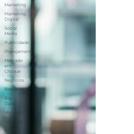
Marketing
Marketing
Digital
Social
Media
Publicidade
Planejamento
Mercado
em
Choque
Negócios
Branding
Big
Data
Highlights
Learning
Brand