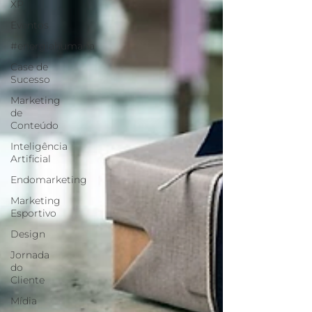
XP
Eventos
#energiahumana
Case de
Sucesso
Marketing
de
Conteúdo
Inteligência
Artificial
Endomarketing
Marketing
Esportivo
Design
Jornada
do
Cliente
Mídia