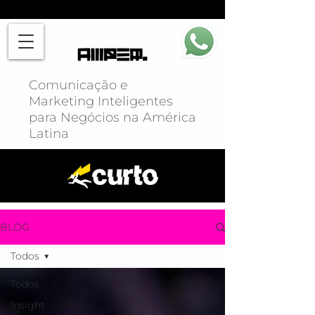
Comunicação e
Marketing Inteligentes
para Negócios na América
Latina
BLOG
Todos
Todos
Insight