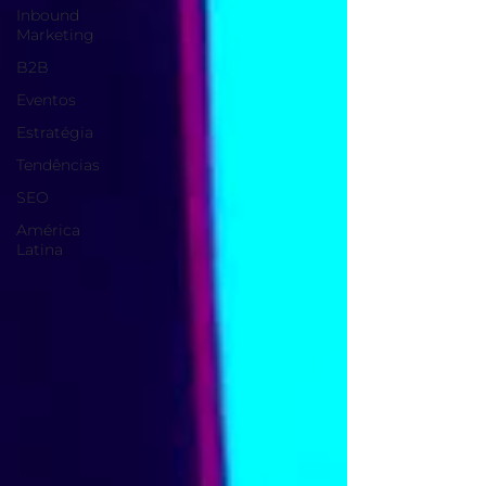
Inbound
Marketing
B2B
Eventos
Estratégia
Tendências
SEO
América
Latina