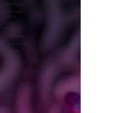
Marketing
Marketing
Digital
Social
Media
Publicidade
Planejamento
Mercado
em
Choque
Negócios
Branding
Big
Data
Highlights
Learning
Brand