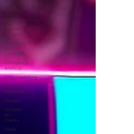
XP
Eventos
#energiahumana
Case de
Sucesso
Marketing
de
Conteúdo
Inteligência
Artificial
Endomarketing
Marketing
Esportivo
Design
Jornada
do
Cliente
Mídia