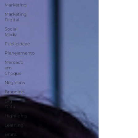
Marketing
Marketing
Digital
Social
Media
Publicidade
Planejamento
Mercado
em
Choque
Negócios
Branding
Big
Data
Highlights
Learning
Brand