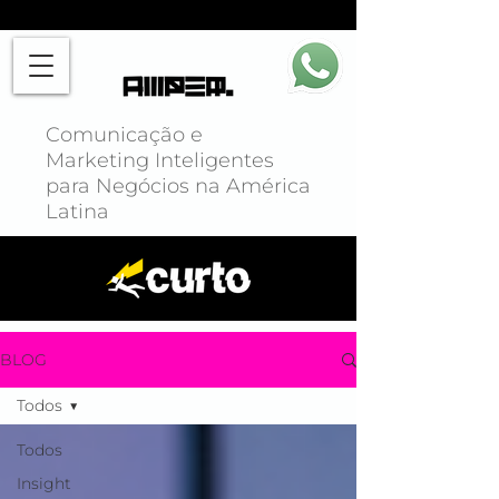
Comunicação e
Marketing Inteligentes
para Negócios na América
Latina
BLOG
Todos
Todos
Insight