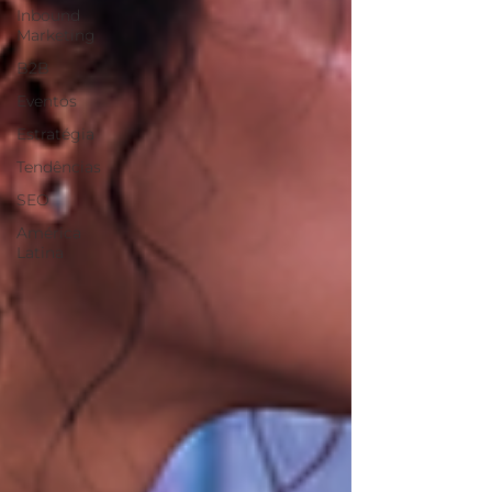
Inbound
Marketing
B2B
Eventos
Estratégia
Tendências
SEO
América
Latina