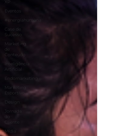
XP
Eventos
#energiahumana
Case de
Sucesso
Marketing
de
Conteúdo
Inteligência
Artificial
Endomarketing
Marketing
Esportivo
Design
Jornada
do
Cliente
Mídia