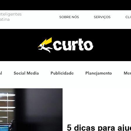
teligentes
SOBRE NÓS
SERVIÇOS
CL
atina
al
Social Media
Publicidade
Planejamento
Mer
ights
Learning
Brand XP
Eventos
#energiahum
Endomarketing
Marketing Esportivo
Design
J
5 dicas para aj