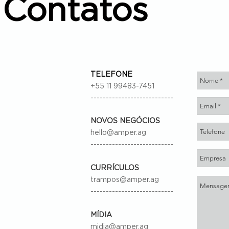
Contatos
TELEFONE
+55 11 99483-7451
---------------------------
NOVOS NEGÓCIOS
hello@amper.ag
---------------------------
CURRÍCULOS
trampos@amper.ag
---------------------------
MÍDIA
midia@amper.ag