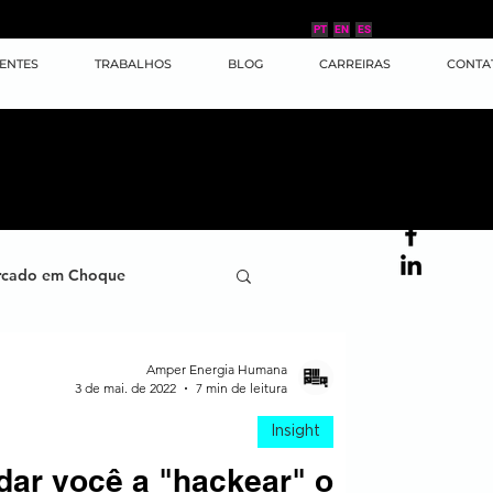
PT
EN
ES
IENTES
TRABALHOS
BLOG
CARREIRAS
CONTA
cado em Choque
ana
Case de Sucesso
Amper Energia Humana
3 de mai. de 2022
7 min de leitura
Insight
ornada do Cliente
udar você a "hackear" o