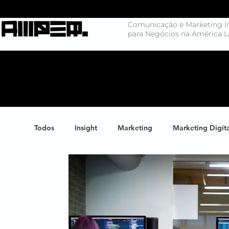
Comunicação e Marketing In
para Negócios na América L
Todos
Insight
Marketing
Marketing Digit
Negócios
Branding
Big Data
Highl
Marketing de Conteúdo
Inteligência Artificial