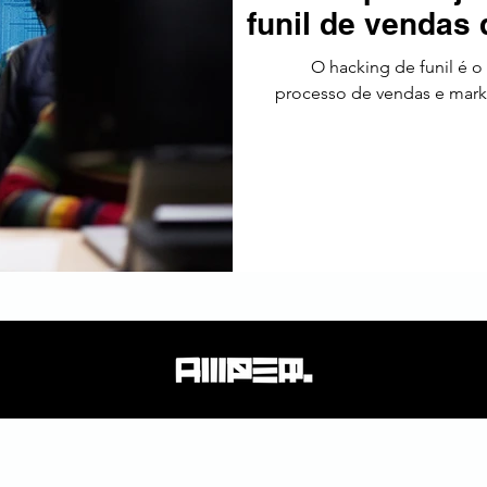
funil de vendas
tos
Estratégia
Tendências
SEO
América Latin
O hacking de funil é o
processo de vendas e mark