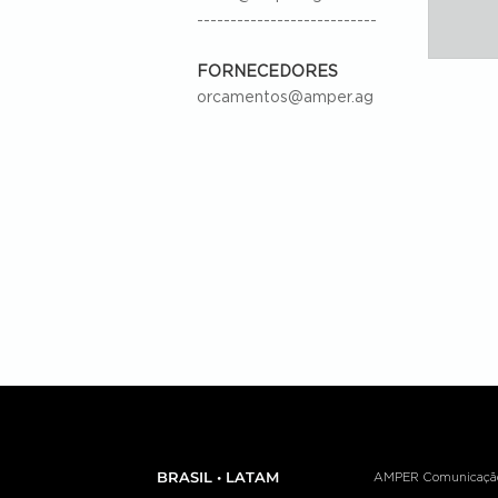
---------------------------
FORNECEDORES
orcamentos@amper.ag
BRASIL • LATAM
AMPER Comunicação e