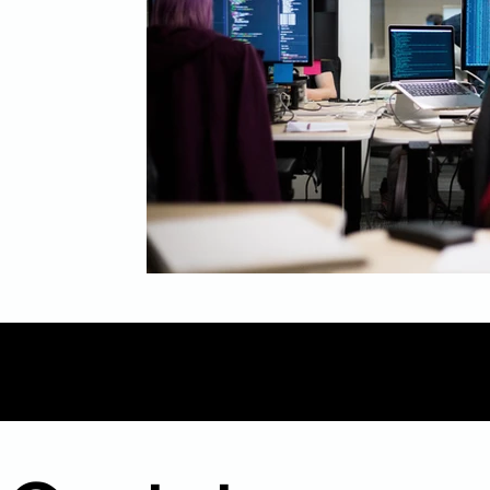
Mídia
Inbound Marketing
B2B
Even