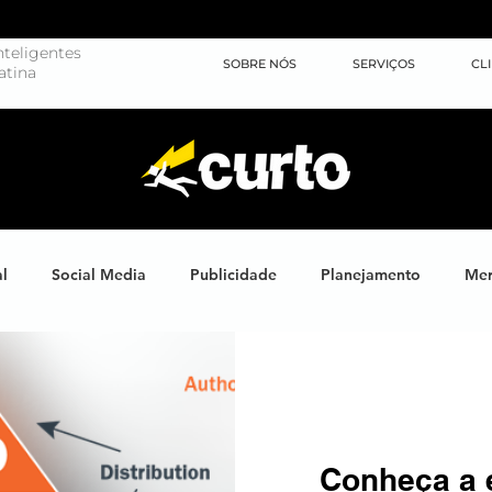
teligentes
SOBRE NÓS
SERVIÇOS
CL
atina
al
Social Media
Publicidade
Planejamento
Mer
ights
Learning
Brand XP
Eventos
#energiahum
Endomarketing
Marketing Esportivo
Design
J
Conheça a 