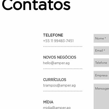
Contatos
TELEFONE
+55 11 99483-7451
---------------------------
NOVOS NEGÓCIOS
hello@amper.ag
---------------------------
CURRÍCULOS
trampos@amper.ag
---------------------------
MÍDIA
midia@amper.ag