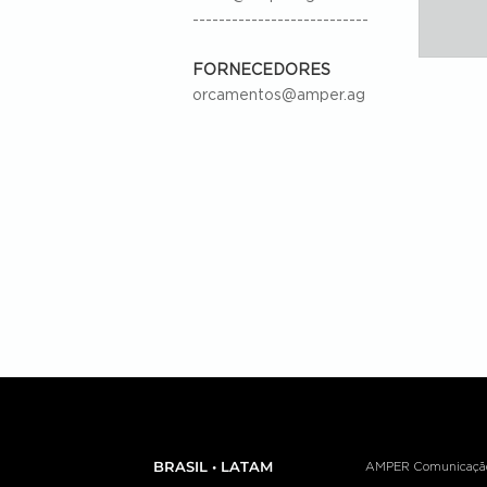
---------------------------
FORNECEDORES
orcamentos@amper.ag
BRASIL • LATAM
AMPER Comunicação e