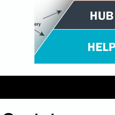
Mídia
Inbound Marketing
B2B
Even