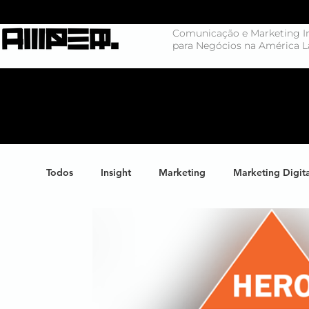
Comunicação e Marketing In
para Negócios na América L
Todos
Insight
Marketing
Marketing Digit
Negócios
Branding
Big Data
Highl
Marketing de Conteúdo
Inteligência Artificial