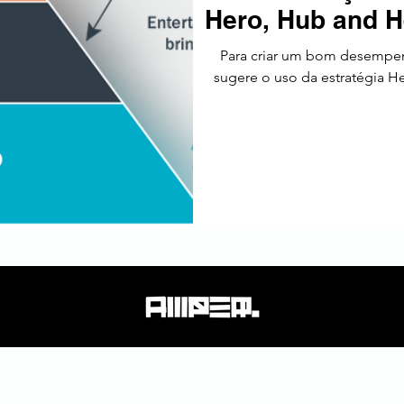
Hero, Hub and H
tos
Estratégia
Tendências
SEO
América Latin
Para criar um bom desempenh
sugere o uso da estratégia He