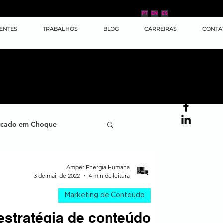
PT
EN
ES
IENTES
TRABALHOS
BLOG
CARREIRAS
CONTA
cado em Choque
ana
Case de Sucesso
Amper Energia Humana
3 de mai. de 2022
4 min de leitura
Marketing de Conteúdo
ornada do Cliente
estratégia de conteúdo