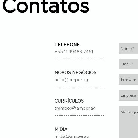
Contatos
TELEFONE
+55 11 99483-7451
---------------------------
NOVOS NEGÓCIOS
hello@amper.ag
---------------------------
CURRÍCULOS
trampos@amper.ag
---------------------------
MÍDIA
midia@amper.ag