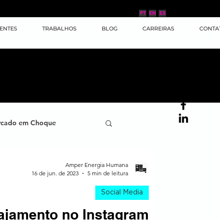
PT
EN
ES
IENTES
TRABALHOS
BLOG
CARREIRAS
CONTA
cado em Choque
ana
Case de Sucesso
Amper Energia Humana
16 de jun. de 2023
5 min de leitura
Social Media
ornada do Cliente
ajamento no Instagram