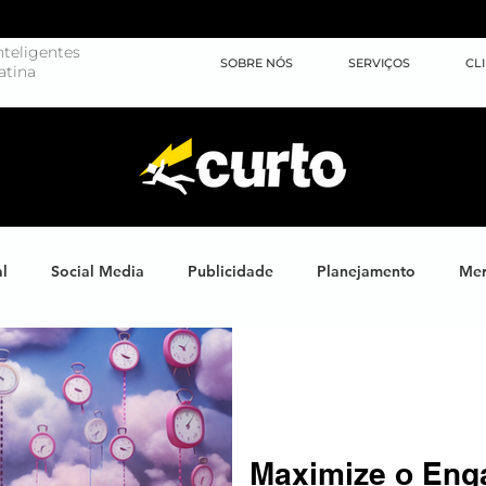
teligentes
SOBRE NÓS
SERVIÇOS
CL
atina
al
Social Media
Publicidade
Planejamento
Mer
ights
Learning
Brand XP
Eventos
#energiahum
Endomarketing
Marketing Esportivo
Design
J
Maximize o Eng