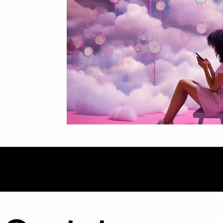
Mídia
Inbound Marketing
B2B
Even