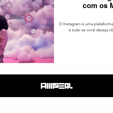
com os M
tos
Estratégia
Tendências
SEO
América Latin
O Instagram é uma plataforma
é tudo se você deseja o