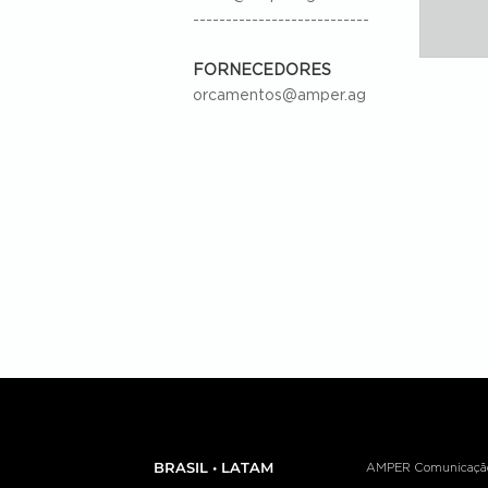
---------------------------
FORNECEDORES
orcamentos@amper.ag
BRASIL • LATAM
AMPER Comunicação e