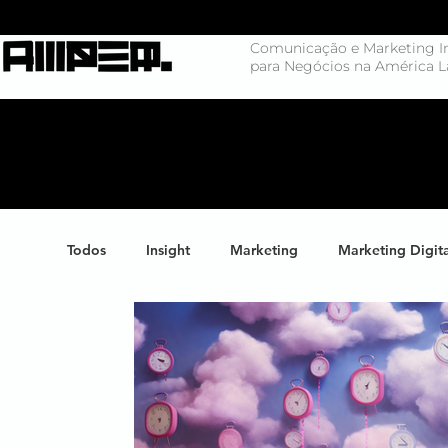
Comunicação e Marketing In
para Negócios na América L
Todos
Insight
Marketing
Marketing Digit
Negócios
Branding
Big Data
Highl
Marketing de Conteúdo
Inteligência Artificial