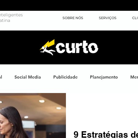
teligentes
SOBRE NÓS
SERVIÇOS
CL
atina
al
Social Media
Publicidade
Planejamento
Mer
ights
Learning
Brand XP
Eventos
#energiahum
Endomarketing
Marketing Esportivo
Design
J
9 Estratégias d