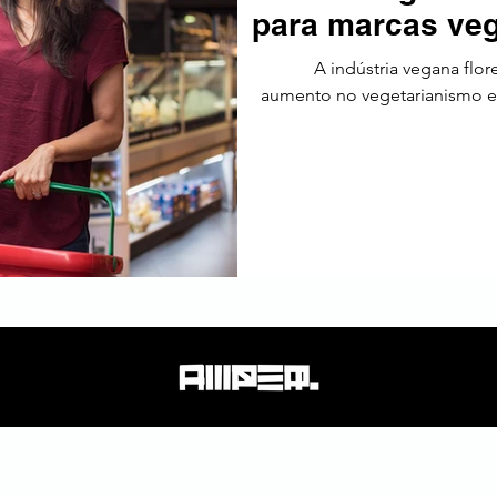
para marcas veg
tos
Estratégia
Tendências
SEO
América Latin
A indústria vegana fl
aumento no vegetarianismo 