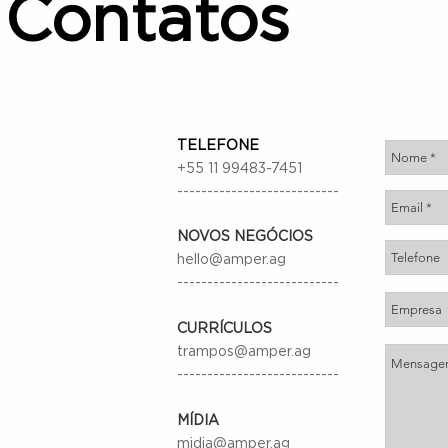
Contatos
TELEFONE
+55 11 99483-7451
---------------------------
NOVOS NEGÓCIOS
hello@amper.ag
---------------------------
CURRÍCULOS
trampos@amper.ag
---------------------------
MÍDIA
midia@amper.ag