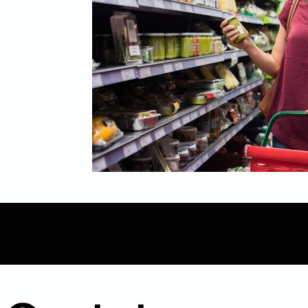
Mídia
Inbound Marketing
B2B
Even