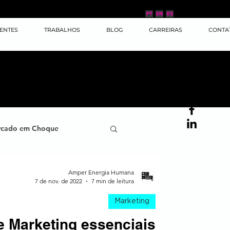
PT
EN
ES
IENTES
TRABALHOS
BLOG
CARREIRAS
CONTA
cado em Choque
ana
Case de Sucesso
Amper Energia Humana
7 de nov. de 2022
7 min de leitura
Marketing
ornada do Cliente
e Marketing essenciais