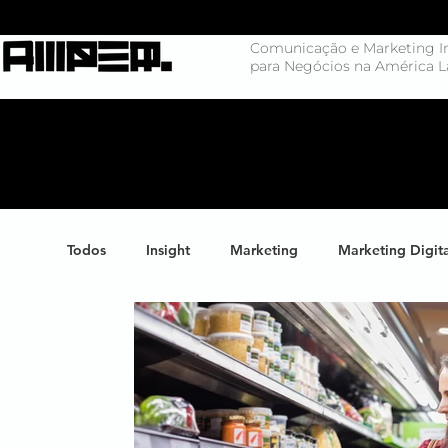
Comunicação e Marketing In
para Negócios na América L
Todos
Insight
Marketing
Marketing Digit
Negócios
Branding
Big Data
Highl
Marketing de Conteúdo
Inteligência Artificial