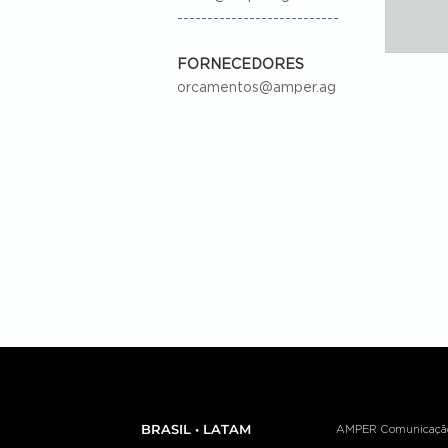
---------------------------
FORNECEDORES
orcamentos@amper.ag
BRASIL • LATAM
AMPER Comunicação e