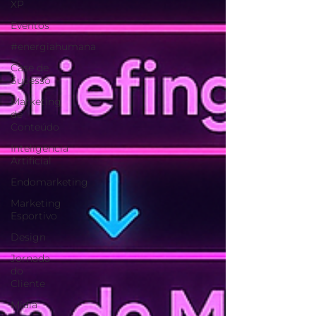
XP
Eventos
#energiahumana
Case de
Sucesso
Marketing
de
Conteúdo
Inteligência
Artificial
Endomarketing
Marketing
Esportivo
Design
Jornada
do
Cliente
Mídia