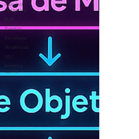
Inbound
Marketing
B2B
Eventos
Estratégia
Tendências
SEO
América
Latina