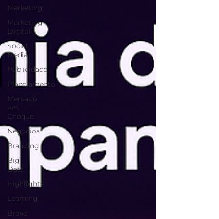
Marketing
Marketing
Digital
Social
Media
Publicidade
Planejamento
Mercado
em
Choque
Negócios
Branding
Big
Data
Highlights
Learning
Brand