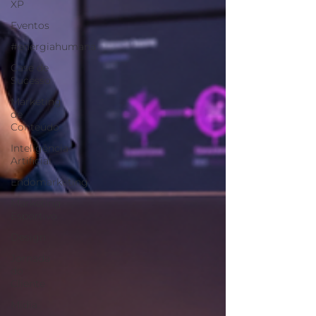
XP
Eventos
#energiahumana
Case de
Sucesso
Marketing
de
Conteúdo
Inteligência
Artificial
Endomarketing
Marketing
Esportivo
Design
Jornada
do
Cliente
Mídia