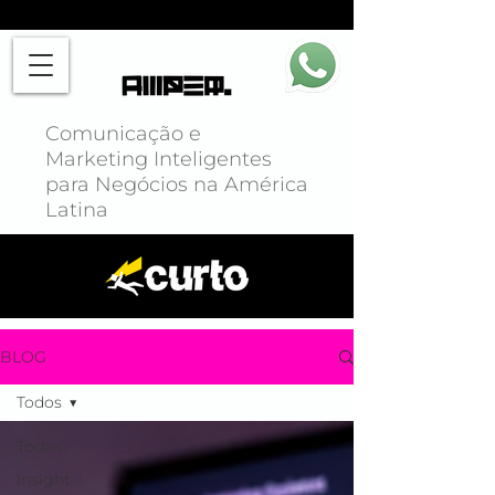
Comunicação e
Marketing Inteligentes
para Negócios na América
Latina
BLOG
Todos
Todos
Insight