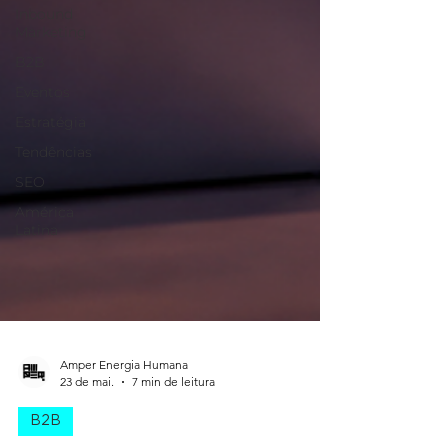
Inbound
Marketing
B2B
Eventos
Estratégia
Tendências
SEO
América
Latina
Amper Energia Humana
23 de mai.
7 min de leitura