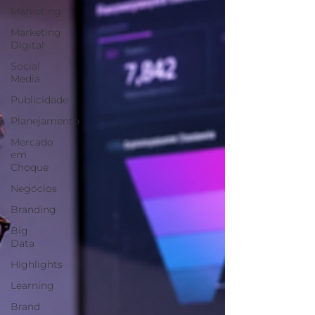
Marketing
Marketing
Digital
Social
Media
Publicidade
Planejamento
Mercado
em
Choque
Negócios
Branding
Big
Data
Highlights
Learning
Brand