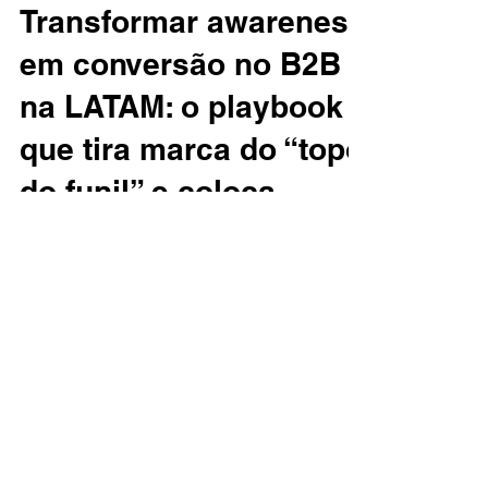
B2B
Transformar awareness
em conversão no B2B
na LATAM: o playbook
que tira marca do “topo
do funil” e coloca
receita no pipeline
Se você lidera marketing B2B na América
Latina, já viveu esse filme: a marca cresce, o
tráfego sobe, o engajamento “parece
bom”… mas o pipeline continua irregular. A
verdade é desconfortável: awareness por si
só não vira receita. E performance “pura”
(sem estratégia e sem governança de funil)