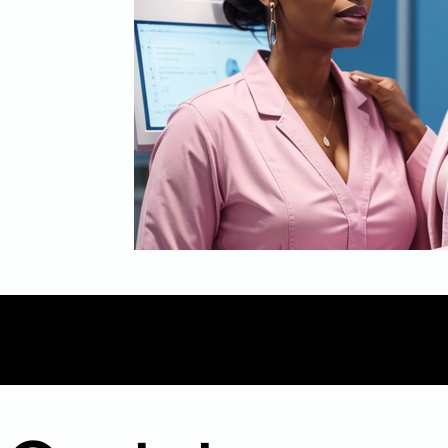
Mídia
Inbound Marketing
B2B
Even