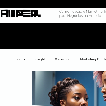
Comunicação e Marketing In
para Negócios na América L
Todos
Insight
Marketing
Marketing Digit
Negócios
Branding
Big Data
Highl
Marketing de Conteúdo
Inteligência Artificial