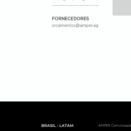
---------------------------
FORNECEDORES
orcamentos@amper.ag
BRASIL • LATAM
AMPER Comunicação e