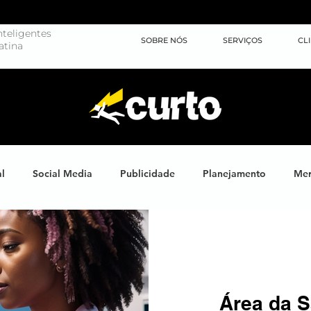
teligentes
SOBRE NÓS
SERVIÇOS
CL
atina
al
Social Media
Publicidade
Planejamento
Mer
ights
Learning
Brand XP
Eventos
#energiahum
Endomarketing
Marketing Esportivo
Design
J
Área da S