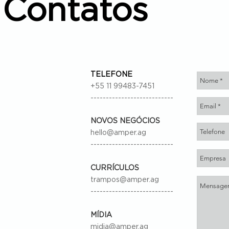
Contatos
TELEFONE
+55 11 99483-7451
---------------------------
NOVOS NEGÓCIOS
hello@amper.ag
---------------------------
CURRÍCULOS
trampos@amper.ag
---------------------------
MÍDIA
midia@amper.ag