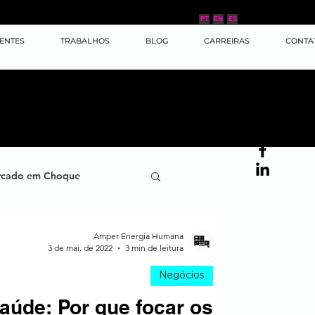
PT
EN
ES
IENTES
TRABALHOS
BLOG
CARREIRAS
CONTA
cado em Choque
ana
Case de Sucesso
Amper Energia Humana
3 de mai. de 2022
3 min de leitura
Negócios
ornada do Cliente
aúde: Por que focar os